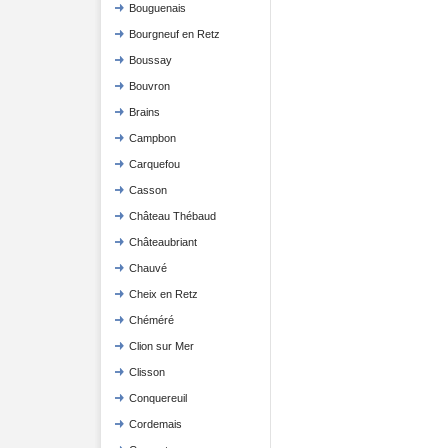
Bouguenais
Bourgneuf en Retz
Boussay
Bouvron
Brains
Campbon
Carquefou
Casson
Château Thébaud
Châteaubriant
Chauvé
Cheix en Retz
Chéméré
Clion sur Mer
Clisson
Conquereuil
Cordemais