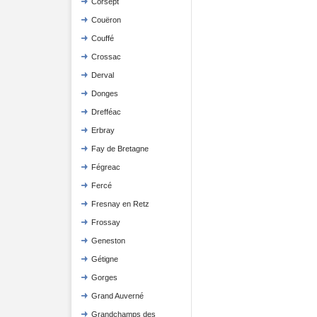
Corsept
Couëron
Couffé
Crossac
Derval
Donges
Drefféac
Erbray
Fay de Bretagne
Fégreac
Fercé
Fresnay en Retz
Frossay
Geneston
Gétigne
Gorges
Grand Auverné
Grandchamps des