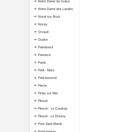
Notre Dame de Grâce
Notre Dame des Landes
Noyal sur Brutz
Nozay
Orvault
Oudon
Paimboeuf
Pannecé
Paulx
Petit - Mars
Petit Auverné
Pierric
Piriac sur Mer
Plessé
Plessé - Le Coudray
Plessé - Le Dresny
Pont Saint Martin
Pontchateau