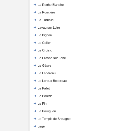
La Roche Blanche
La Rouxière
La Turballe
Lavau sur Loire
Le Bignon
Le Cellier
Le Croisic
Le Fresne sur Loire
Le Gâvre
Le Landreau
Le Loroux Bottereau
Le Pallet
Le Pellerin
Le Pin
Le Pouliguen
Le Temple de Bretagne
Legé