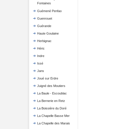
Fontaines
Guémené Penfao
Guenrouet
Guérande
Haute Goulaine
Herbignac
Héric
Indre
Issé
Jans
Joué sur Erdre
Juigné des Moutiers
La Baule - Escoublac
La Bernerie en Retz
La Boissière du Doré
La Chapelle Basse Mer
La Chapelle des Marais