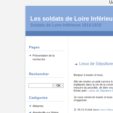
U
Les soldats de Loire Inférieu
Soldats de Loire Inférieure 1914-1918
Pages
Présentation de la
recherche
Lieux de Sépultur
Rechercher
Bonjour à toutes et tous,
Afin de rendre un petit service à
impliquée dans la vie de la com
mesure du possible, de bien voul
fichier joint :
Lieux de Sépulture 
Catégories
Je vous remercie toutes et tous
m'apporter.
Abbaretz
08:23 Publié dans
Lieux Sépul
Aigrefeuille sur Maine