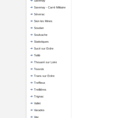
Savenay
Savenay - Carré Militaire
Séverac
Sion les Mines
Soudan
Soulvache
Statistiques
Sucé sur Erdre
Teillé
Thouaré sur Loire
Touvois
Trans sur Erdre
Treffieux
Treillières
Trignac
Vallet
Varades
Vay