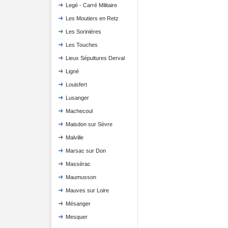
Legé - Carré Militaire
Les Moutiers en Retz
Les Sorinières
Les Touches
Lieux Sépultures Derval
Ligné
Louisfert
Lusanger
Machecoul
Maisdon sur Sèvre
Malville
Marsac sur Don
Massérac
Maumusson
Mauves sur Loire
Mésanger
Mesquer