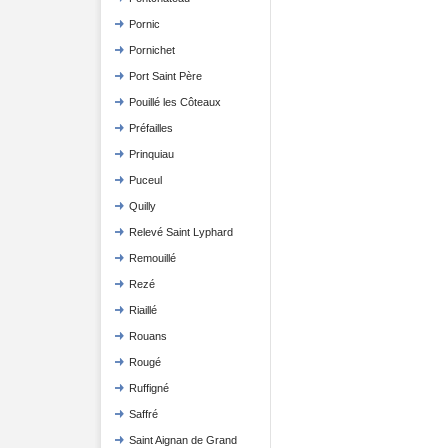
Pornic
Pornichet
Port Saint Père
Pouillé les Côteaux
Préfailles
Prinquiau
Puceul
Quilly
Relevé Saint Lyphard
Remouillé
Rezé
Riaillé
Rouans
Rougé
Ruffigné
Saffré
Saint Aignan de Grand