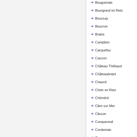
Bouguenais
Bourgneuf en Retz
Boussay
Bouvron
Brains
Campbon
Carquefou
Casson
Château Thébaud
Châteaubriant
Chauvé
Cheix en Retz
Chéméré
Clion sur Mer
Clisson
Conquereuil
Cordemais