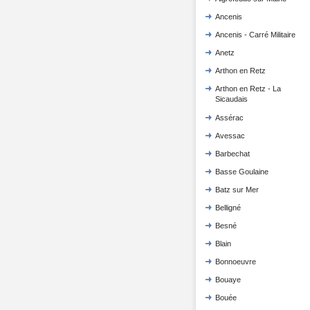
Ancenis
Ancenis - Carré Militaire
Anetz
Arthon en Retz
Arthon en Retz - La
Sicaudais
Assérac
Avessac
Barbechat
Basse Goulaine
Batz sur Mer
Belligné
Besné
Blain
Bonnoeuvre
Bouaye
Bouée