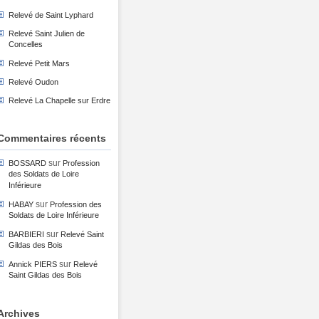
Relevé de Saint Lyphard
Relevé Saint Julien de
Concelles
Relevé Petit Mars
Relevé Oudon
Relevé La Chapelle sur Erdre
Commentaires récents
sur
BOSSARD
Profession
des Soldats de Loire
Inférieure
sur
HABAY
Profession des
Soldats de Loire Inférieure
sur
BARBIERI
Relevé Saint
Gildas des Bois
sur
Annick PIERS
Relevé
Saint Gildas des Bois
Archives