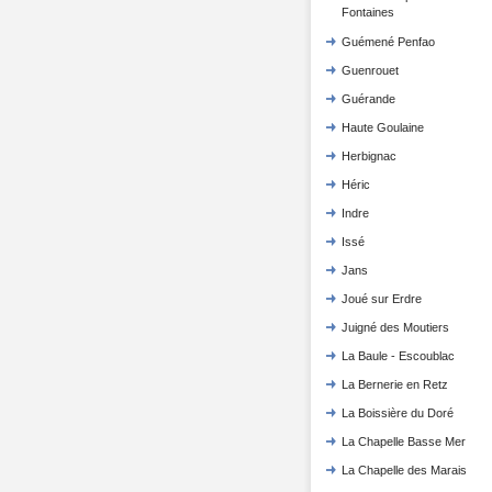
Fontaines
Guémené Penfao
Guenrouet
Guérande
Haute Goulaine
Herbignac
Héric
Indre
Issé
Jans
Joué sur Erdre
Juigné des Moutiers
La Baule - Escoublac
La Bernerie en Retz
La Boissière du Doré
La Chapelle Basse Mer
La Chapelle des Marais