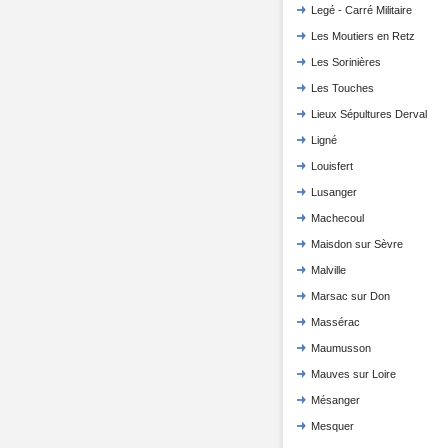
Legé - Carré Militaire
Les Moutiers en Retz
Les Sorinières
Les Touches
Lieux Sépultures Derval
Ligné
Louisfert
Lusanger
Machecoul
Maisdon sur Sèvre
Malville
Marsac sur Don
Massérac
Maumusson
Mauves sur Loire
Mésanger
Mesquer