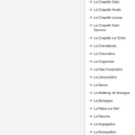
La Chapelle Glain
La Chapelle Heulin
La Chapelle Launay
La Chapelle Saint
Sauveur
La Chapelle sur Erdre
La Chevallerais
La Chevroliere
La Grigonnais
La Haie Fouassière
La Limouzinière
La Marne
La Meilleray de Bretagne
La Montagne
La Plaine sur Mer
La Planche
La Regrippière
La Remaudière