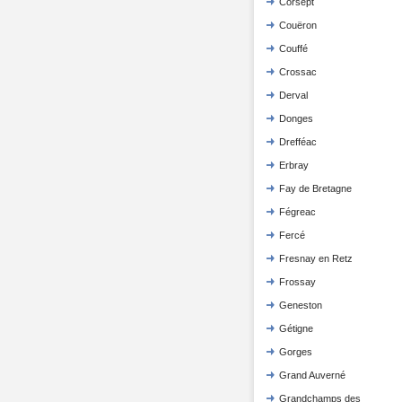
Corsept
Couëron
Couffé
Crossac
Derval
Donges
Drefféac
Erbray
Fay de Bretagne
Fégreac
Fercé
Fresnay en Retz
Frossay
Geneston
Gétigne
Gorges
Grand Auverné
Grandchamps des