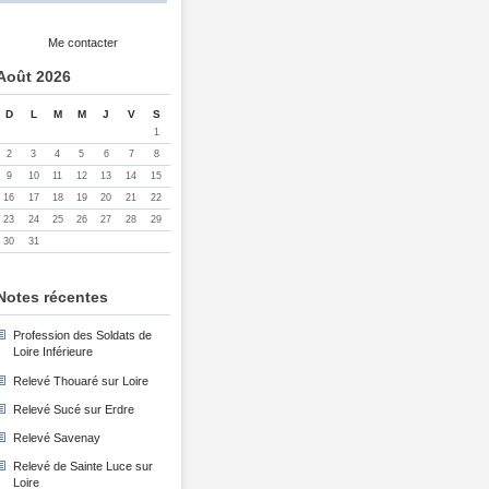
Me contacter
Août 2026
D
L
M
M
J
V
S
1
2
3
4
5
6
7
8
9
10
11
12
13
14
15
16
17
18
19
20
21
22
23
24
25
26
27
28
29
30
31
Notes récentes
Profession des Soldats de
Loire Inférieure
Relevé Thouaré sur Loire
Relevé Sucé sur Erdre
Relevé Savenay
Relevé de Sainte Luce sur
Loire