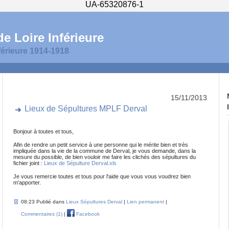
UA-65320876-1
e Loire Inférieure
férieure 1914-1918
15/11/2013
Lieux de Sépultures MPLF Derval
Bonjour à toutes et tous,
Afin de rendre un petit service à une personne qui le mérite bien et très
impliquée dans la vie de la commune de Derval, je vous demande, dans la
mesure du possible, de bien vouloir me faire les clichés des sépultures du
fichier joint :
Lieux de Sépulture Derval.xls
Je vous remercie toutes et tous pour l'aide que vous vous voudrez bien
m'apporter.
08:23 Publié dans
Lieux Sépultures Derval
|
Lien permanent
|
Commentaires (1)
|
Facebook