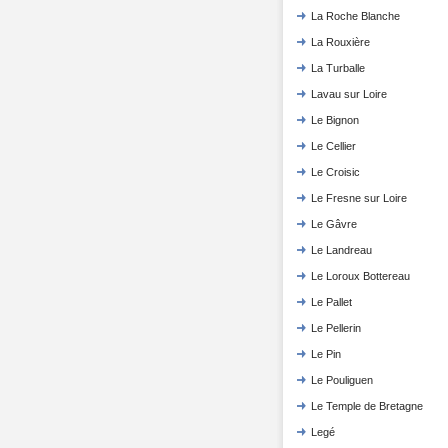
La Roche Blanche
La Rouxière
La Turballe
Lavau sur Loire
Le Bignon
Le Cellier
Le Croisic
Le Fresne sur Loire
Le Gâvre
Le Landreau
Le Loroux Bottereau
Le Pallet
Le Pellerin
Le Pin
Le Pouliguen
Le Temple de Bretagne
Legé