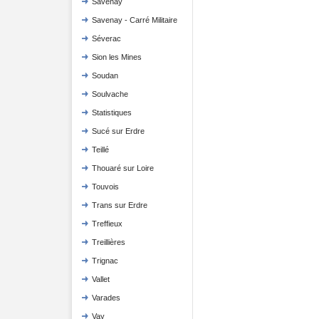
Savenay
Savenay - Carré Militaire
Séverac
Sion les Mines
Soudan
Soulvache
Statistiques
Sucé sur Erdre
Teillé
Thouaré sur Loire
Touvois
Trans sur Erdre
Treffieux
Treillières
Trignac
Vallet
Varades
Vay