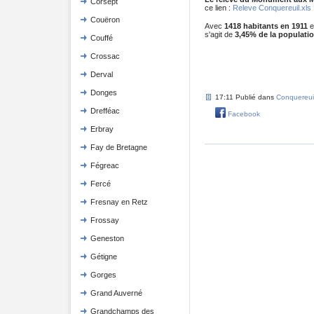
Corsept
ce lien :
Releve Conquereuil.xls
Couëron
Avec
1418 habitants en 1911
e
s'agit de
3,45% de la populatio
Couffé
Crossac
Derval
Donges
17:11 Publié dans
Conquereui
Drefféac
Facebook
Erbray
Fay de Bretagne
Fégreac
Fercé
Fresnay en Retz
Frossay
Geneston
Gétigne
Gorges
Grand Auverné
Grandchamps des