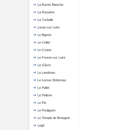
La Roche Blanche
La Rouxière
La Turballe
Lavau sur Loire
Le Bignon
Le Cellier
Le Croisic
Le Fresne sur Loire
Le Gâvre
Le Landreau
Le Loroux Bottereau
Le Pallet
Le Pellerin
Le Pin
Le Pouliguen
Le Temple de Bretagne
Legé