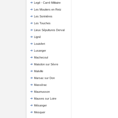
Legé - Carré Militaire
Les Moutiers en Retz
Les Sorinières
Les Touches
Lieux Sépultures Derval
Ligné
Louisfert
Lusanger
Machecoul
Maisdon sur Sèvre
Malville
Marsac sur Don
Massérac
Maumusson
Mauves sur Loire
Mésanger
Mesquer