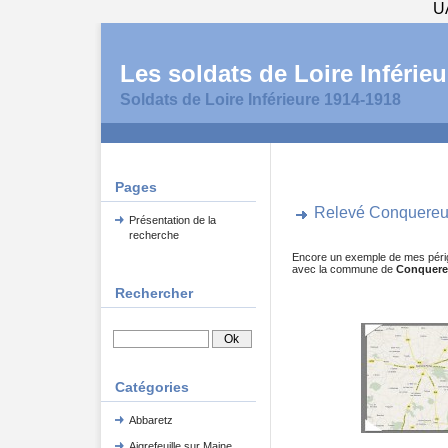
U
Les soldats de Loire Inférieu
Soldats de Loire Inférieure 1914-1918
Pages
Relevé Conquereu
Présentation de la
recherche
Encore un exemple de mes périgri
avec la commune de
Conquere
Rechercher
Catégories
Abbaretz
Aigrefeuille sur Maine