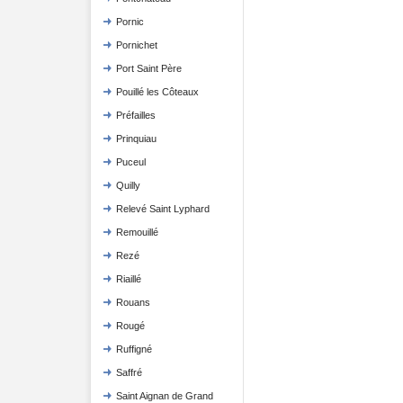
Pornic
Pornichet
Port Saint Père
Pouillé les Côteaux
Préfailles
Prinquiau
Puceul
Quilly
Relevé Saint Lyphard
Remouillé
Rezé
Riaillé
Rouans
Rougé
Ruffigné
Saffré
Saint Aignan de Grand