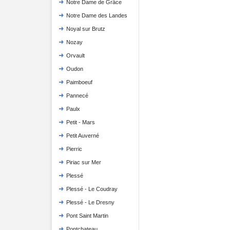
Notre Dame de Grâce
Notre Dame des Landes
Noyal sur Brutz
Nozay
Orvault
Oudon
Paimboeuf
Pannecé
Paulx
Petit - Mars
Petit Auverné
Pierric
Piriac sur Mer
Plessé
Plessé - Le Coudray
Plessé - Le Dresny
Pont Saint Martin
Pontchateau