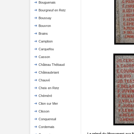
Bouguenais
Bourgneuf en Retz
Boussay
Bouvron
Brains
Campbon
Carquefou
Casson
Château Thébaud
Châteaubriant
Chauvé
Cheix en Retz
Chéméré
Clion sur Mer
Clisson
Conquereuil
Cordemais
Le relevé du Monument aux M