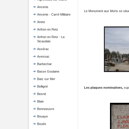
Ancenis
Le Monument aux Morts se situe
Ancenis - Carré Militaire
Anetz
Arthon en Retz
Arthon en Retz - La
Sicaudais
Assérac
Avessac
Barbechat
Basse Goulaine
Batz sur Mer
Belligné
Les plaques nominatives,
supp
Besné
Blain
Bonnoeuvre
Bouaye
Bouée