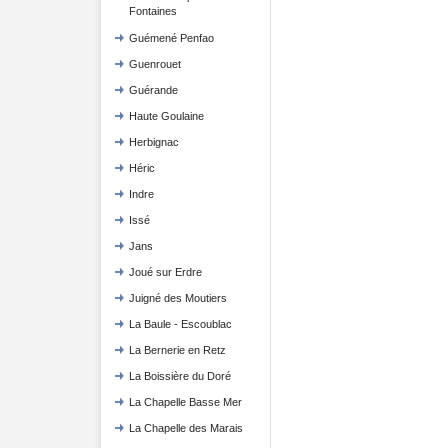
Fontaines
Guémené Penfao
Guenrouet
Guérande
Haute Goulaine
Herbignac
Héric
Indre
Issé
Jans
Joué sur Erdre
Juigné des Moutiers
La Baule - Escoublac
La Bernerie en Retz
La Boissière du Doré
La Chapelle Basse Mer
La Chapelle des Marais