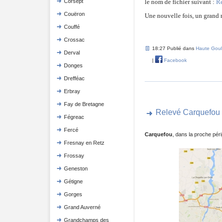
Corsept
le nom de fichier suivant :
Re
Couëron
Une nouvelle fois, un grand m
Couffé
Crossac
18:27 Publié dans
Haute Goul
Derval
|
Facebook
Donges
Drefféac
Erbray
Fay de Bretagne
Relevé Carquefou
Fégreac
Fercé
Carquefou
, dans la proche péri
Fresnay en Retz
Frossay
Geneston
Gétigne
Gorges
Grand Auverné
Grandchamps des