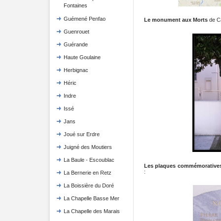
Fontaines
Guémené Penfao
Le monument aux Morts
de Ca
Guenrouet
Guérande
Haute Goulaine
Herbignac
Héric
Indre
Issé
Jans
Joué sur Erdre
Juigné des Moutiers
La Baule - Escoublac
Les plaques commémorative
:
La Bernerie en Retz
La Boissière du Doré
La Chapelle Basse Mer
La Chapelle des Marais