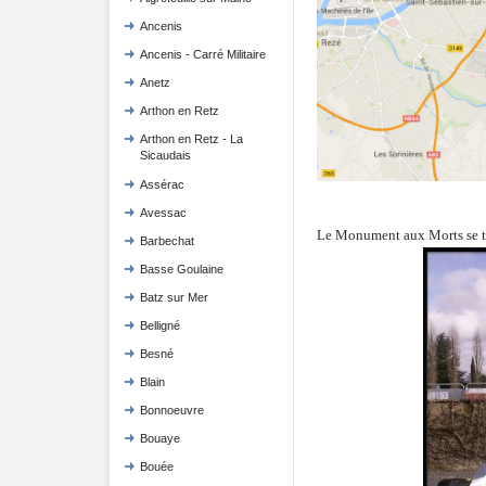
Ancenis
Ancenis - Carré Militaire
Anetz
Arthon en Retz
Arthon en Retz - La
Sicaudais
Assérac
Avessac
Le Monument aux Morts se t
Barbechat
Basse Goulaine
Batz sur Mer
Belligné
Besné
Blain
Bonnoeuvre
Bouaye
Bouée