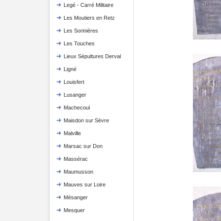
Legé - Carré Militaire
Les Moutiers en Retz
Les Sorinières
Les Touches
Lieux Sépultures Derval
Ligné
Louisfert
Lusanger
Machecoul
Maisdon sur Sèvre
Malville
Marsac sur Don
Massérac
Maumusson
Mauves sur Loire
Mésanger
Mesquer