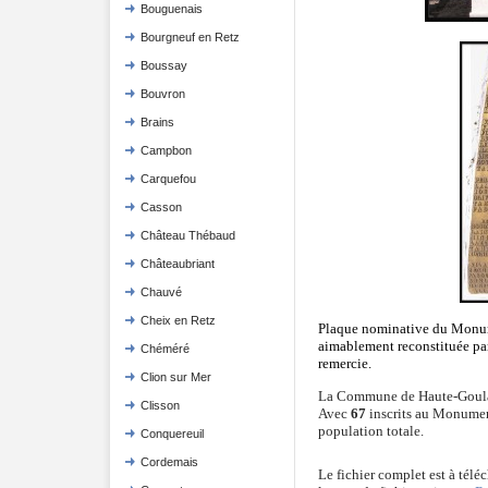
Bouguenais
Bourgneuf en Retz
Boussay
Bouvron
Brains
Campbon
Carquefou
Casson
Château Thébaud
Châteaubriant
Chauvé
Cheix en Retz
Plaque nominative du Monum
aimablement reconstituée par
Chéméré
remercie.
Clion sur Mer
La Commune de Haute-Goul
Clisson
Avec
67
inscrits au Monument
population totale.
Conquereuil
Cordemais
Le fichier complet est à télé