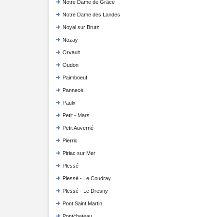
Notre Dame de Grâce
Notre Dame des Landes
Noyal sur Brutz
Nozay
Orvault
Oudon
Paimboeuf
Pannecé
Paulx
Petit - Mars
Petit Auverné
Pierric
Piriac sur Mer
Plessé
Plessé - Le Coudray
Plessé - Le Dresny
Pont Saint Martin
Pontchateau