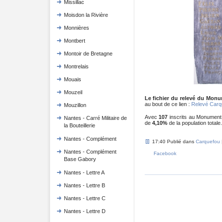
Missillac
Moisdon la Rivière
Monnières
Montbert
Montoir de Bretagne
Montrelais
Mouais
Mouzeil
Le fichier du relevé du Mon
au bout de ce lien :
Relevé Carq
Mouzillon
Avec
107
inscrits au Monument
Nantes - Carré Militaire de
de
4,10%
de la population totale.
la Bouteillerie
Nantes - Complément
17:40 Publié dans
Carquefou
Nantes - Complément
Facebook
Base Gabory
Nantes - Lettre A
Nantes - Lettre B
Nantes - Lettre C
Nantes - Lettre D