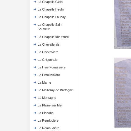
La Chapelle Glain
La Chapelle Heulin
La Chapelle Launay
La Chapelle Saint
Sauveur
La Chapelle sur Erdre
La Chevallerais
La Chevroliere
La Grigonnais
La Haie Fouassière
La Limouzinière
La Marne
La Meilleray de Bretagne
La Montagne
La Plaine sur Mer
La Planche
La Regrippière
La Remaudière