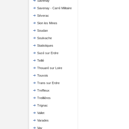
Savenay
Savenay - Carré Militaire
Séverac
Sion les Mines
Soudan
Soulvache
Statistiques
Sucé sur Erdre
Teillé
Thouaré sur Loire
Touvois
Trans sur Erdre
Treffieux
Treillières
Trignac
Vallet
Varades
Vay