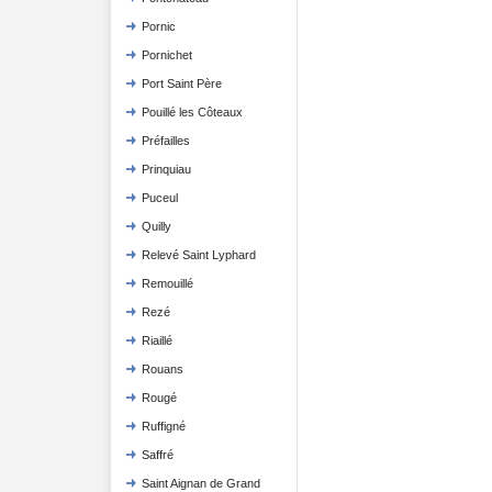
Pornic
Pornichet
Port Saint Père
Pouillé les Côteaux
Préfailles
Prinquiau
Puceul
Quilly
Relevé Saint Lyphard
Remouillé
Rezé
Riaillé
Rouans
Rougé
Ruffigné
Saffré
Saint Aignan de Grand