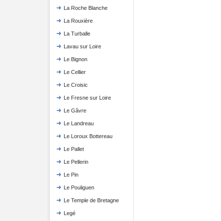
La Roche Blanche
La Rouxière
La Turballe
Lavau sur Loire
Le Bignon
Le Cellier
Le Croisic
Le Fresne sur Loire
Le Gâvre
Le Landreau
Le Loroux Bottereau
Le Pallet
Le Pellerin
Le Pin
Le Pouliguen
Le Temple de Bretagne
Legé