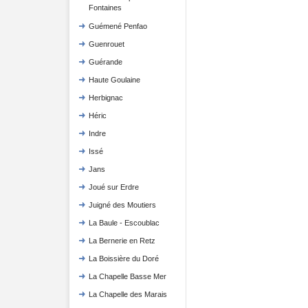
Fontaines
Guémené Penfao
Guenrouet
Guérande
Haute Goulaine
Herbignac
Héric
Indre
Issé
Jans
Joué sur Erdre
Juigné des Moutiers
La Baule - Escoublac
La Bernerie en Retz
La Boissière du Doré
La Chapelle Basse Mer
La Chapelle des Marais