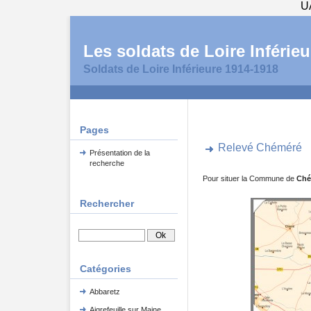
U
Les soldats de Loire Inférieu
Soldats de Loire Inférieure 1914-1918
Pages
Relevé Chéméré
Présentation de la
recherche
Pour situer la Commune de
Ché
Rechercher
Catégories
Abbaretz
Aigrefeuille sur Maine