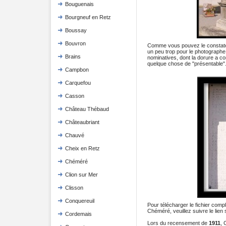
Bouguenais
Bourgneuf en Retz
Boussay
Bouvron
Comme vous pouvez le constater, l
un peu trop pour le photographe. 
Brains
nominatives, dont la dorure a co
quelque chose de "présentable"
Campbon
Carquefou
Casson
Château Thébaud
Châteaubriant
Chauvé
Cheix en Retz
Chéméré
Clion sur Mer
Clisson
Conquereuil
Pour télécharger le fichier com
Chéméré, veuillez suivre le lien 
Cordemais
Lors du recensement de
1911
, 