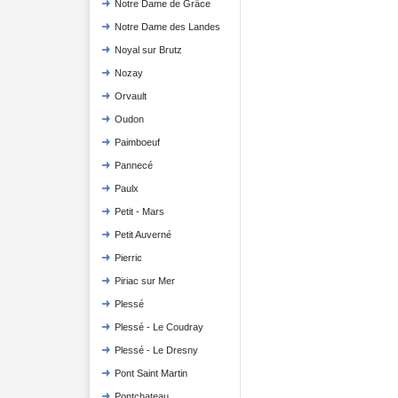
Notre Dame de Grâce
Notre Dame des Landes
Noyal sur Brutz
Nozay
Orvault
Oudon
Paimboeuf
Pannecé
Paulx
Petit - Mars
Petit Auverné
Pierric
Piriac sur Mer
Plessé
Plessé - Le Coudray
Plessé - Le Dresny
Pont Saint Martin
Pontchateau