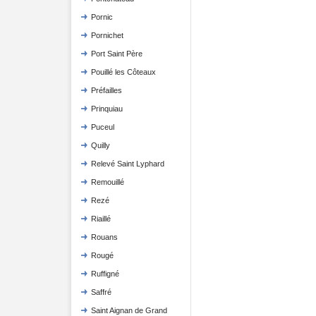
Pornic
Pornichet
Port Saint Père
Pouillé les Côteaux
Préfailles
Prinquiau
Puceul
Quilly
Relevé Saint Lyphard
Remouillé
Rezé
Riaillé
Rouans
Rougé
Ruffigné
Saffré
Saint Aignan de Grand