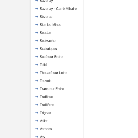
Savenay
Savenay - Carré Militaire
Séverac
Sion les Mines
Soudan
Soulvache
Statistiques
Sucé sur Erdre
Teillé
Thouaré sur Loire
Touvois
Trans sur Erdre
Treffieux
Treillières
Trignac
Vallet
Varades
Vay