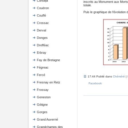
Corsept
inscrits au Monument aux Mort
totale.
Couëron
Puis le graphique de l'évolutio
Couffé
Crossac
Derval
Donges
Drefféac
Erbray
Fay de Bretagne
Fégreac
Fercé
17:44 Publié dans
Chéméré
|
Fresnay en Retz
Facebook
Frossay
Geneston
Gétigne
Gorges
Grand Auverné
Grandchamps des