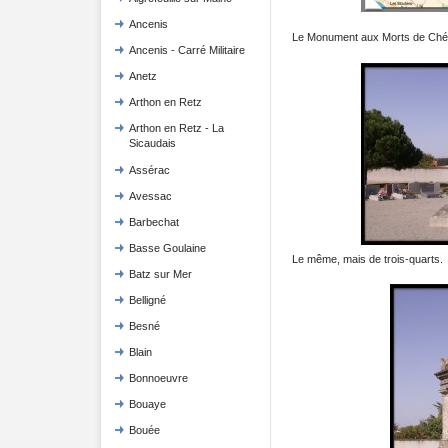
Ancenis
Le Monument aux Morts de Chém
Ancenis - Carré Militaire
Anetz
Arthon en Retz
Arthon en Retz - La
Sicaudais
Assérac
Avessac
Barbechat
Basse Goulaine
Le même, mais de trois-quarts.
Batz sur Mer
Belligné
Besné
Blain
Bonnoeuvre
Bouaye
Bouée