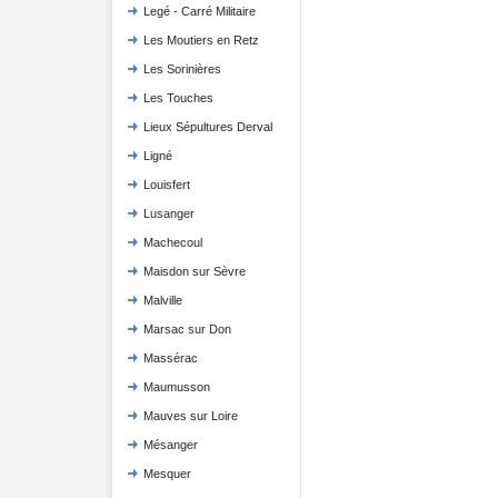
Legé - Carré Militaire
Les Moutiers en Retz
Les Sorinières
Les Touches
Lieux Sépultures Derval
Ligné
Louisfert
Lusanger
Machecoul
Maisdon sur Sèvre
Malville
Marsac sur Don
Massérac
Maumusson
Mauves sur Loire
Mésanger
Mesquer