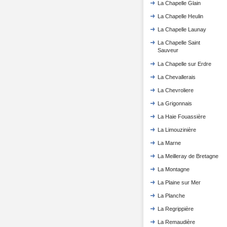
La Chapelle Glain
La Chapelle Heulin
La Chapelle Launay
La Chapelle Saint
Sauveur
La Chapelle sur Erdre
La Chevallerais
La Chevroliere
La Grigonnais
La Haie Fouassière
La Limouzinière
La Marne
La Meilleray de Bretagne
La Montagne
La Plaine sur Mer
La Planche
La Regrippière
La Remaudière