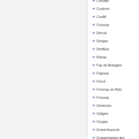
Corsept
Couëron
Couffé
Crossac
Derval
Donges
Drefféac
Erbray
Fay de Bretagne
Fégreac
Fercé
Fresnay en Retz
Frossay
Geneston
Gétigne
Gorges
Grand Auverné
Grandchamps des