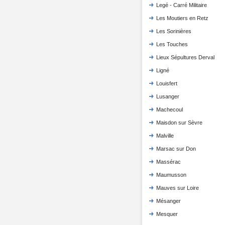
Legé - Carré Militaire
Les Moutiers en Retz
Les Sorinières
Les Touches
Lieux Sépultures Derval
Ligné
Louisfert
Lusanger
Machecoul
Maisdon sur Sèvre
Malville
Marsac sur Don
Massérac
Maumusson
Mauves sur Loire
Mésanger
Mesquer