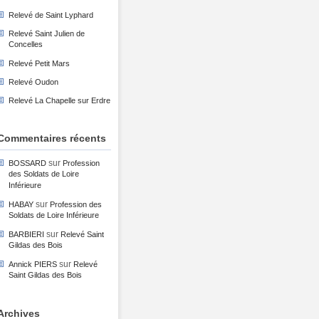
Relevé de Saint Lyphard
Relevé Saint Julien de
Concelles
Relevé Petit Mars
Relevé Oudon
Relevé La Chapelle sur Erdre
Commentaires récents
sur
BOSSARD
Profession
des Soldats de Loire
Inférieure
sur
HABAY
Profession des
Soldats de Loire Inférieure
sur
BARBIERI
Relevé Saint
Gildas des Bois
sur
Annick PIERS
Relevé
Saint Gildas des Bois
Archives