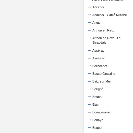
Ancenis
Ancenis - Carré Militaire
Anetz
Arthon en Retz
Arthon en Retz - La
Sicaudais
Assérac
Avessac
Barbechat
Basse Goulaine
Batz sur Mer
Belligné
Besné
Blain
Bonnoeuvre
Bouaye
Bouée