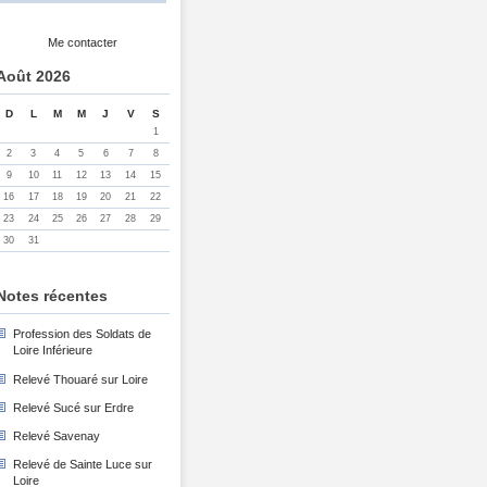
Me contacter
Août 2026
D
L
M
M
J
V
S
1
2
3
4
5
6
7
8
9
10
11
12
13
14
15
16
17
18
19
20
21
22
23
24
25
26
27
28
29
30
31
Notes récentes
Profession des Soldats de
Loire Inférieure
Relevé Thouaré sur Loire
Relevé Sucé sur Erdre
Relevé Savenay
Relevé de Sainte Luce sur
Loire