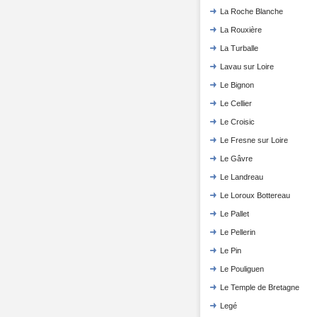
La Roche Blanche
La Rouxière
La Turballe
Lavau sur Loire
Le Bignon
Le Cellier
Le Croisic
Le Fresne sur Loire
Le Gâvre
Le Landreau
Le Loroux Bottereau
Le Pallet
Le Pellerin
Le Pin
Le Pouliguen
Le Temple de Bretagne
Legé