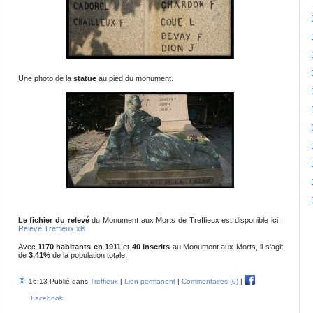
Une photo de la
statue
au pied du monument.
Le fichier du relevé
du Monument aux Morts de Treffieux est disponible ici :
Relevé Treffieux.xls
Avec
1170 habitants en 1911
et
40 inscrits
au Monument aux Morts, il s'agit
de
3,41%
de la population totale.
16:13 Publié dans
Treffieux
|
Lien permanent
|
Commentaires (0)
|
Facebook