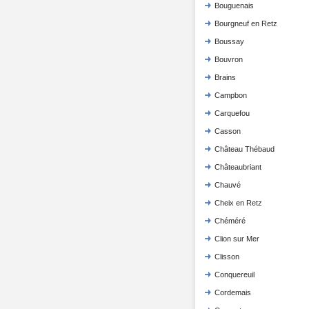
Bouguenais
Bourgneuf en Retz
Boussay
Bouvron
Brains
Campbon
Carquefou
Casson
Château Thébaud
Châteaubriant
Chauvé
Cheix en Retz
Chéméré
Clion sur Mer
Clisson
Conquereuil
Cordemais