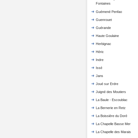
Fontaines
Guémené Penfao
Guenrouet
Guérande
Haute Goulaine
Herbignac
Héric
Indre
Issé
Jans
Joué sur Erdre
Juigné des Moutiers
La Baule - Escoublac
La Bernerie en Retz
La Boissière du Doré
La Chapelle Basse Mer
La Chapelle des Marais