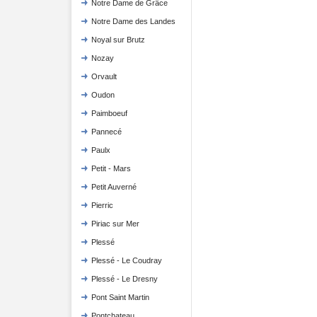
Notre Dame de Grâce
Notre Dame des Landes
Noyal sur Brutz
Nozay
Orvault
Oudon
Paimboeuf
Pannecé
Paulx
Petit - Mars
Petit Auverné
Pierric
Piriac sur Mer
Plessé
Plessé - Le Coudray
Plessé - Le Dresny
Pont Saint Martin
Pontchateau