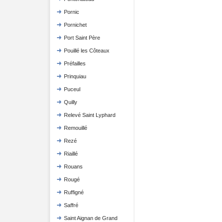
Pornic
Pornichet
Port Saint Père
Pouillé les Côteaux
Préfailles
Prinquiau
Puceul
Quilly
Relevé Saint Lyphard
Remouillé
Rezé
Riaillé
Rouans
Rougé
Ruffigné
Saffré
Saint Aignan de Grand