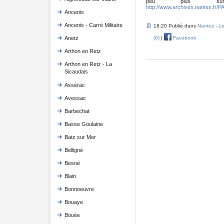
peu plus s
http://www.archives.nantes.
Ancenis
Ancenis - Carré Militaire
18:20 Publié dans
Nantes - Le
Anetz
(0)
|
Facebook
Arthon en Retz
Arthon en Retz - La
Sicaudais
Assérac
Avessac
Barbechat
Basse Goulaine
Batz sur Mer
Belligné
Besné
Blain
Bonnoeuvre
Bouaye
Bouée