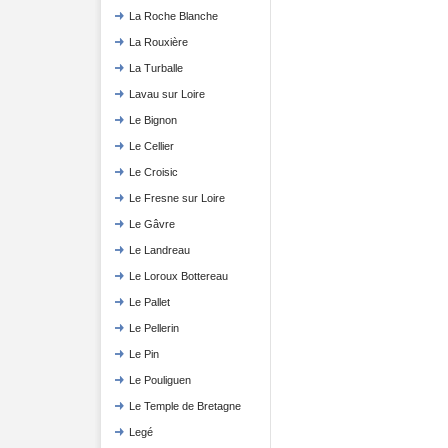
La Roche Blanche
La Rouxière
La Turballe
Lavau sur Loire
Le Bignon
Le Cellier
Le Croisic
Le Fresne sur Loire
Le Gâvre
Le Landreau
Le Loroux Bottereau
Le Pallet
Le Pellerin
Le Pin
Le Pouliguen
Le Temple de Bretagne
Legé