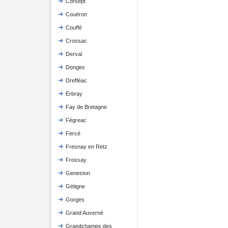
Corsept
Couëron
Couffé
Crossac
Derval
Donges
Drefféac
Erbray
Fay de Bretagne
Fégreac
Fercé
Fresnay en Retz
Frossay
Geneston
Gétigne
Gorges
Grand Auverné
Grandchamps des