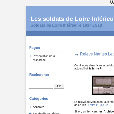
U
Les soldats de Loire Inférieu
Soldats de Loire Inférieure 1914-1918
Pages
Relevé Nantes Let
Présentation de la
recherche
Continuons dans la série du
Mon
aujourd'hui,
la lettre P
.
Rechercher
Catégories
Le relevé du Monument aux Mort
de ce lien :
Lettre P Blog.xls
Abbaretz
Sinon, un lien vers
les Archiv
Aigrefeuille sur Maine