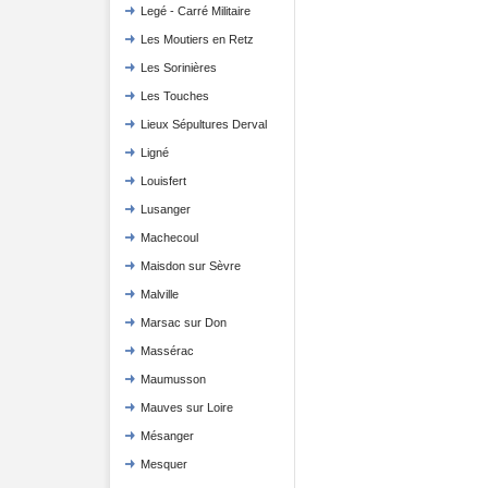
Legé - Carré Militaire
Les Moutiers en Retz
Les Sorinières
Les Touches
Lieux Sépultures Derval
Ligné
Louisfert
Lusanger
Machecoul
Maisdon sur Sèvre
Malville
Marsac sur Don
Massérac
Maumusson
Mauves sur Loire
Mésanger
Mesquer