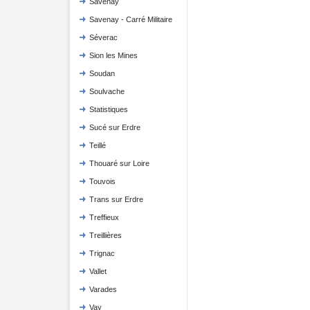
Savenay
Savenay - Carré Militaire
Séverac
Sion les Mines
Soudan
Soulvache
Statistiques
Sucé sur Erdre
Teillé
Thouaré sur Loire
Touvois
Trans sur Erdre
Treffieux
Treillières
Trignac
Vallet
Varades
Vay