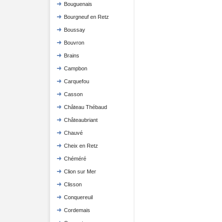
Bouguenais
Bourgneuf en Retz
Boussay
Bouvron
Brains
Campbon
Carquefou
Casson
Château Thébaud
Châteaubriant
Chauvé
Cheix en Retz
Chéméré
Clion sur Mer
Clisson
Conquereuil
Cordemais