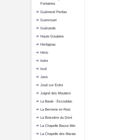
Fontaines
Guémené Penfao
Guenrouet
Guérande
Haute Goulaine
Herbignac
Héric
Indre
Issé
Jans
Joué sur Erdre
Juigné des Moutiers
La Baule - Escoublac
La Bernerie en Retz
La Boissière du Doré
La Chapelle Basse Mer
La Chapelle des Marais