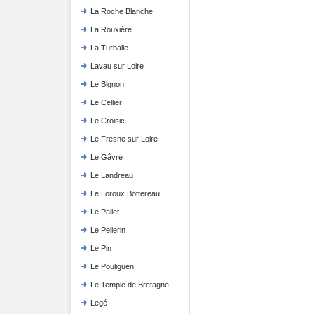
La Roche Blanche
La Rouxière
La Turballe
Lavau sur Loire
Le Bignon
Le Cellier
Le Croisic
Le Fresne sur Loire
Le Gâvre
Le Landreau
Le Loroux Bottereau
Le Pallet
Le Pellerin
Le Pin
Le Pouliguen
Le Temple de Bretagne
Legé