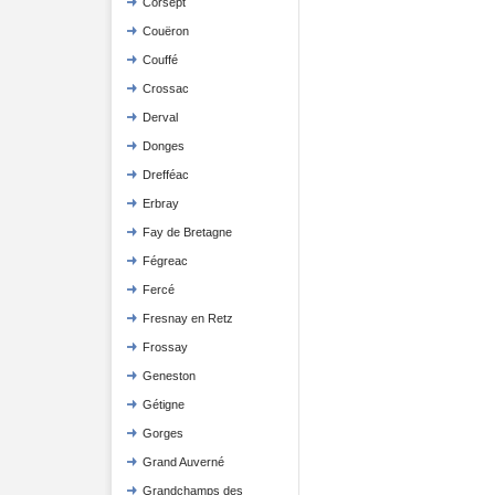
Corsept
Couëron
Couffé
Crossac
Derval
Donges
Drefféac
Erbray
Fay de Bretagne
Fégreac
Fercé
Fresnay en Retz
Frossay
Geneston
Gétigne
Gorges
Grand Auverné
Grandchamps des