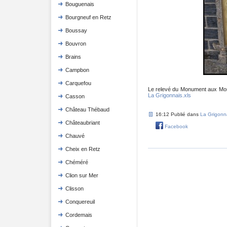
Bouguenais
Bourgneuf en Retz
Boussay
Bouvron
Brains
Campbon
Carquefou
Le relevé du Monument aux Morts
La Grigonnais.xls
Casson
Château Thébaud
16:12 Publié dans
La Grigonn
Châteaubriant
Facebook
Chauvé
Cheix en Retz
Chéméré
Clion sur Mer
Clisson
Conquereuil
Cordemais