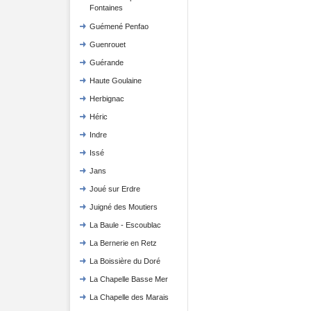
Fontaines
Guémené Penfao
Guenrouet
Guérande
Haute Goulaine
Herbignac
Héric
Indre
Issé
Jans
Joué sur Erdre
Juigné des Moutiers
La Baule - Escoublac
La Bernerie en Retz
La Boissière du Doré
La Chapelle Basse Mer
La Chapelle des Marais