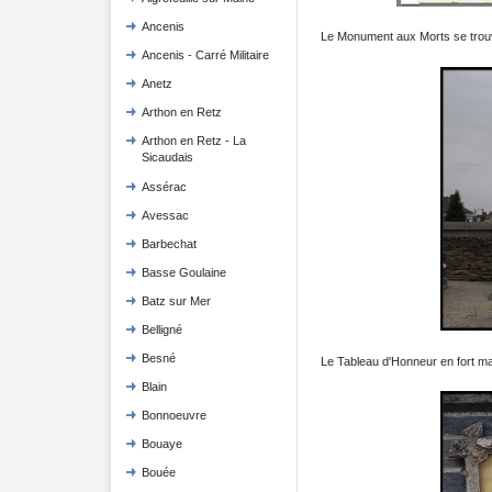
Ancenis
Le Monument aux Morts se trou
Ancenis - Carré Militaire
Anetz
Arthon en Retz
Arthon en Retz - La
Sicaudais
Assérac
Avessac
Barbechat
Basse Goulaine
Batz sur Mer
Belligné
Besné
Le Tableau d'Honneur en fort mau
Blain
Bonnoeuvre
Bouaye
Bouée