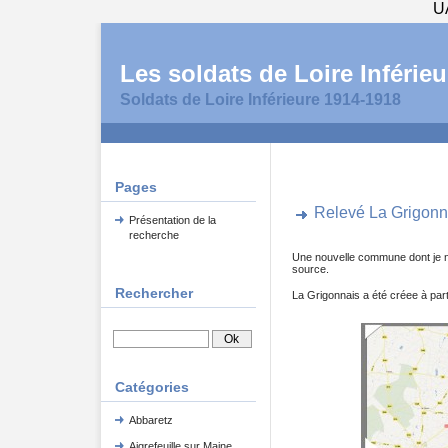
U
Les soldats de Loire Inférieu
Soldats de Loire Inférieure 1914-1918
Pages
Relevé La Grigonn
Présentation de la
recherche
Une nouvelle commune dont je 
source.
Rechercher
La Grigonnais a été créee à par
Catégories
Abbaretz
Aigrefeuille sur Maine