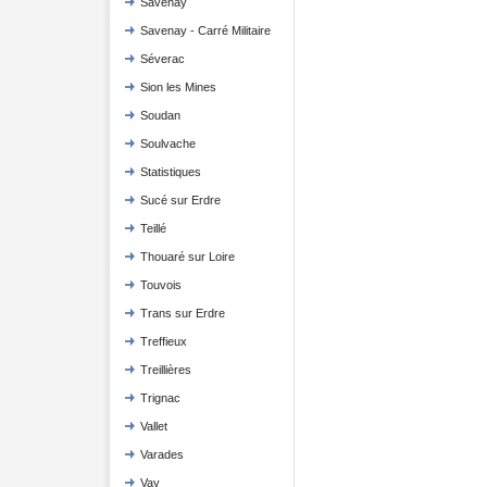
Savenay
Savenay - Carré Militaire
Séverac
Sion les Mines
Soudan
Soulvache
Statistiques
Sucé sur Erdre
Teillé
Thouaré sur Loire
Touvois
Trans sur Erdre
Treffieux
Treillières
Trignac
Vallet
Varades
Vay