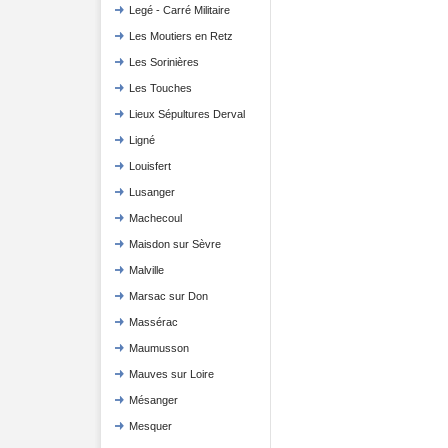
Legé - Carré Militaire
Les Moutiers en Retz
Les Sorinières
Les Touches
Lieux Sépultures Derval
Ligné
Louisfert
Lusanger
Machecoul
Maisdon sur Sèvre
Malville
Marsac sur Don
Massérac
Maumusson
Mauves sur Loire
Mésanger
Mesquer