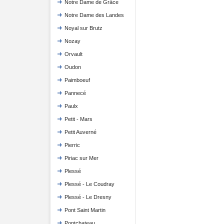
Notre Dame de Grâce
Notre Dame des Landes
Noyal sur Brutz
Nozay
Orvault
Oudon
Paimboeuf
Pannecé
Paulx
Petit - Mars
Petit Auverné
Pierric
Piriac sur Mer
Plessé
Plessé - Le Coudray
Plessé - Le Dresny
Pont Saint Martin
Pontchateau