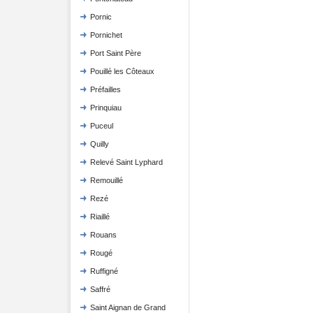
Pornic
Pornichet
Port Saint Père
Pouillé les Côteaux
Préfailles
Prinquiau
Puceul
Quilly
Relevé Saint Lyphard
Remouillé
Rezé
Riaillé
Rouans
Rougé
Ruffigné
Saffré
Saint Aignan de Grand