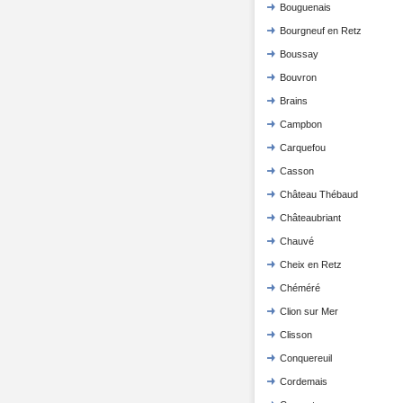
Bouguenais
Bourgneuf en Retz
Boussay
Bouvron
Brains
Campbon
Carquefou
Casson
Château Thébaud
Châteaubriant
Chauvé
Cheix en Retz
Chéméré
Clion sur Mer
Clisson
Conquereuil
Cordemais