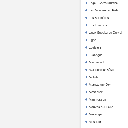
Legé - Carré Militaire
Les Moutiers en Retz
Les Sorinières
Les Touches
Lieux Sépultures Derval
Ligné
Louisfert
Lusanger
Machecoul
Maisdon sur Sèvre
Malville
Marsac sur Don
Massérac
Maumusson
Mauves sur Loire
Mésanger
Mesquer