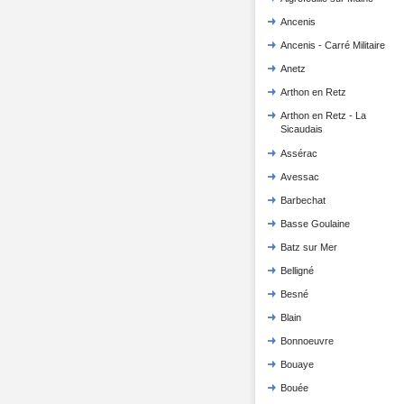
Ancenis
Ancenis - Carré Militaire
Anetz
Arthon en Retz
Arthon en Retz - La
Sicaudais
Assérac
Avessac
Barbechat
Basse Goulaine
Batz sur Mer
Belligné
Besné
Blain
Bonnoeuvre
Bouaye
Bouée