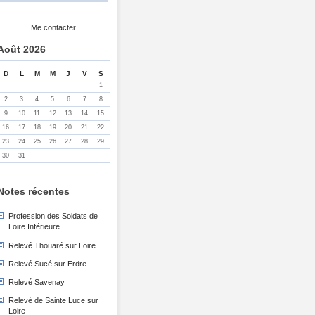
Me contacter
Août 2026
D
L
M
M
J
V
S
1
2
3
4
5
6
7
8
9
10
11
12
13
14
15
16
17
18
19
20
21
22
23
24
25
26
27
28
29
30
31
Notes récentes
Profession des Soldats de
Loire Inférieure
Relevé Thouaré sur Loire
Relevé Sucé sur Erdre
Relevé Savenay
Relevé de Sainte Luce sur
Loire