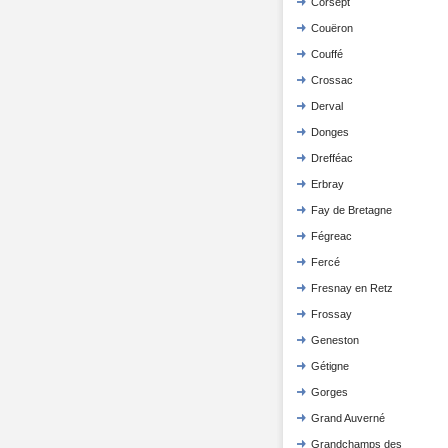
Corsept
Couëron
Couffé
Crossac
Derval
Donges
Drefféac
Erbray
Fay de Bretagne
Fégreac
Fercé
Fresnay en Retz
Frossay
Geneston
Gétigne
Gorges
Grand Auverné
Grandchamps des