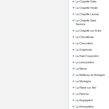
La Chapelle Glain
La Chapelle Heulin
La Chapelle Launay
La Chapelle Saint
Sauveur
La Chapelle sur Erdre
La Chevallerais
La Chevroliere
La Grigonnais
La Haie Fouassière
La Limouzinière
La Marne
La Meilleray de Bretagne
La Montagne
La Plaine sur Mer
La Planche
La Regrippière
La Remaudière