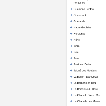
Fontaines
Guémené Penfao
Guenrouet
Guérande
Haute Goulaine
Herbignac
Héric
Indre
Issé
Jans
Joué sur Erdre
Juigné des Moutiers
La Baule - Escoublac
La Bernerie en Retz
La Boissière du Doré
La Chapelle Basse Mer
La Chapelle des Marais