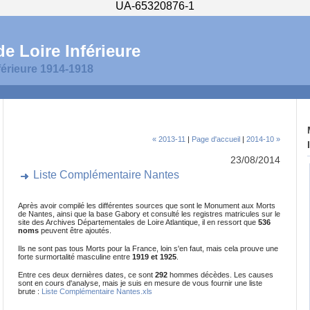
UA-65320876-1
e Loire Inférieure
férieure 1914-1918
« 2013-11
|
Page d'accueil
|
2014-10 »
23/08/2014
Liste Complémentaire Nantes
Après avoir compilé les différentes sources que sont le Monument aux Morts
de Nantes, ainsi que la base Gabory et consulté les registres matricules sur le
site des Archives Départementales de Loire Atlantique, il en ressort que
536
noms
peuvent être ajoutés.
Ils ne sont pas tous Morts pour la France, loin s'en faut, mais cela prouve une
forte surmortalité masculine entre
1919 et 1925
.
Entre ces deux dernières dates, ce sont
292
hommes décèdes. Les causes
sont en cours d'analyse, mais je suis en mesure de vous fournir une liste
brute :
Liste Complémentaire Nantes.xls