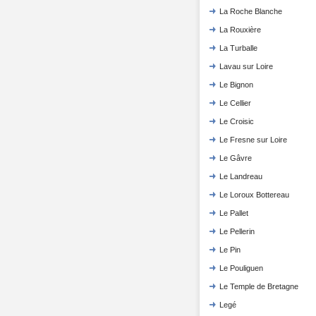
La Roche Blanche
La Rouxière
La Turballe
Lavau sur Loire
Le Bignon
Le Cellier
Le Croisic
Le Fresne sur Loire
Le Gâvre
Le Landreau
Le Loroux Bottereau
Le Pallet
Le Pellerin
Le Pin
Le Pouliguen
Le Temple de Bretagne
Legé