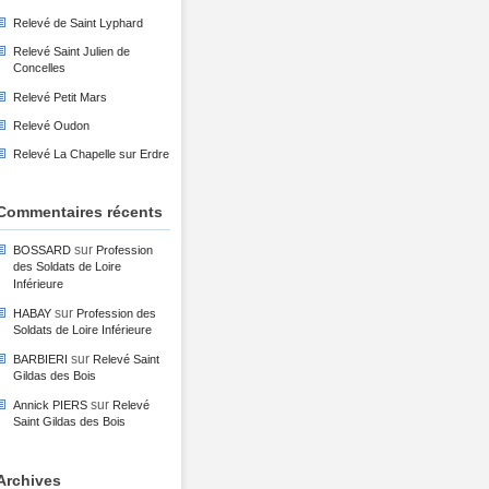
Relevé de Saint Lyphard
Relevé Saint Julien de
Concelles
Relevé Petit Mars
Relevé Oudon
Relevé La Chapelle sur Erdre
Commentaires récents
sur
BOSSARD
Profession
des Soldats de Loire
Inférieure
sur
HABAY
Profession des
Soldats de Loire Inférieure
sur
BARBIERI
Relevé Saint
Gildas des Bois
sur
Annick PIERS
Relevé
Saint Gildas des Bois
Archives