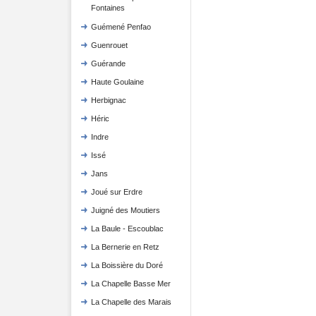
Fontaines
Guémené Penfao
Guenrouet
Guérande
Haute Goulaine
Herbignac
Héric
Indre
Issé
Jans
Joué sur Erdre
Juigné des Moutiers
La Baule - Escoublac
La Bernerie en Retz
La Boissière du Doré
La Chapelle Basse Mer
La Chapelle des Marais