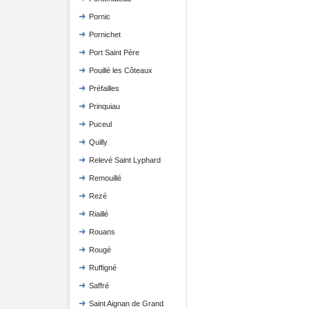
Pornic
Pornichet
Port Saint Père
Pouillé les Côteaux
Préfailles
Prinquiau
Puceul
Quilly
Relevé Saint Lyphard
Remouillé
Rezé
Riaillé
Rouans
Rougé
Ruffigné
Saffré
Saint Aignan de Grand