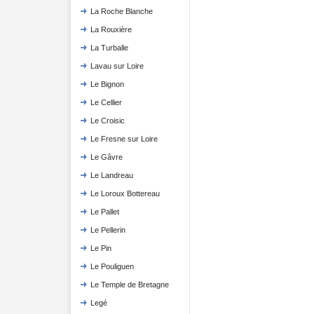
La Roche Blanche
La Rouxière
La Turballe
Lavau sur Loire
Le Bignon
Le Cellier
Le Croisic
Le Fresne sur Loire
Le Gâvre
Le Landreau
Le Loroux Bottereau
Le Pallet
Le Pellerin
Le Pin
Le Pouliguen
Le Temple de Bretagne
Legé