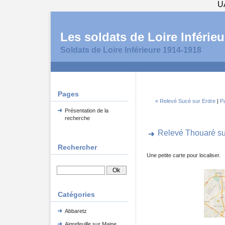
U
Les soldats de Loire Inférieu
Soldats de Loire Inférieure 1914-1918
Pages
« Relevé Sucé sur Erdre
|
Pa
Présentation de la
recherche
Relevé Thouaré su
Rechercher
Une petite carte pour localiser.
Catégories
Abbaretz
Aigrefeuille sur Maine