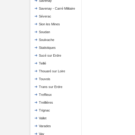
Savenay
Savenay - Carré Militaire
Séverac
Sion les Mines
Soudan
Soulvache
Statistiques
Sucé sur Erdre
Teillé
Thouaré sur Loire
Touvois
Trans sur Erdre
Treffieux
Treillières
Trignac
Vallet
Varades
Vay