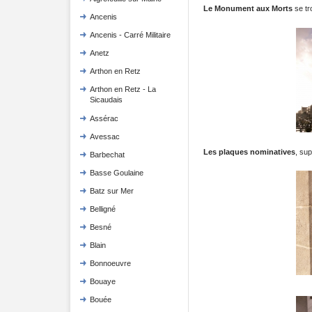
Le Monument aux Morts
se tr
Ancenis
Ancenis - Carré Militaire
Anetz
Arthon en Retz
Arthon en Retz - La
Sicaudais
Assérac
Avessac
Les plaques nominatives
, sup
Barbechat
Basse Goulaine
Batz sur Mer
Belligné
Besné
Blain
Bonnoeuvre
Bouaye
Bouée