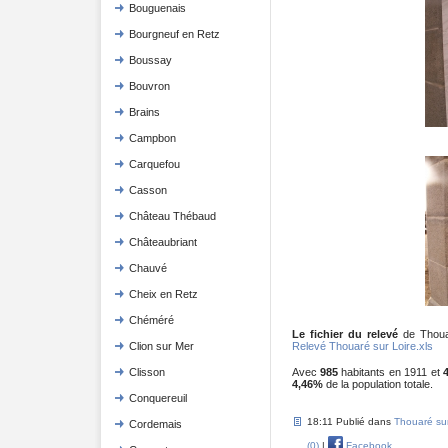
Bouguenais
Bourgneuf en Retz
Boussay
Bouvron
Brains
Campbon
Carquefou
Casson
Château Thébaud
Châteaubriant
Chauvé
Cheix en Retz
Chéméré
Le fichier du relevé
de Thouar
Relevé Thouaré sur Loire.xls
Clion sur Mer
Avec
985
habitants en 1911 et
Clisson
4,46%
de la population totale.
Conquereuil
18:11 Publié dans
Thouaré sur
Cordemais
(0)
|
Facebook