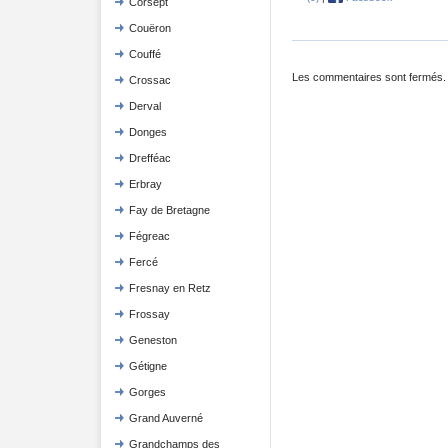
Corsept
Couëron
Couffé
Les commentaires sont fermés.
Crossac
Derval
Donges
Drefféac
Erbray
Fay de Bretagne
Fégreac
Fercé
Fresnay en Retz
Frossay
Geneston
Gétigne
Gorges
Grand Auverné
Grandchamps des