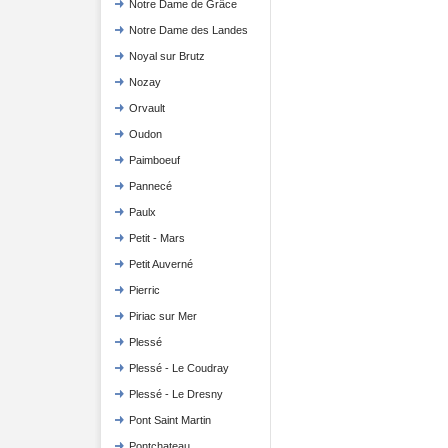
Notre Dame de Grâce
Notre Dame des Landes
Noyal sur Brutz
Nozay
Orvault
Oudon
Paimboeuf
Pannecé
Paulx
Petit - Mars
Petit Auverné
Pierric
Piriac sur Mer
Plessé
Plessé - Le Coudray
Plessé - Le Dresny
Pont Saint Martin
Pontchateau