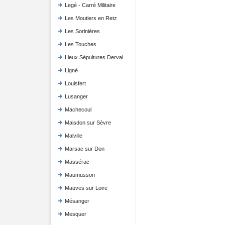
Legé - Carré Militaire
Les Moutiers en Retz
Les Sorinières
Les Touches
Lieux Sépultures Derval
Ligné
Louisfert
Lusanger
Machecoul
Maisdon sur Sèvre
Malville
Marsac sur Don
Massérac
Maumusson
Mauves sur Loire
Mésanger
Mesquer