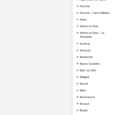
Ancenis
Ancenis - Carré Militaire
Anetz
Arthon en Retz
Arthon en Retz - La
Sicaudais
Assérac
Avessac
Barbechat
Basse Goulaine
Batz sur Mer
Belligné
Besné
Blain
Bonnoeuvre
Bouaye
Bouée