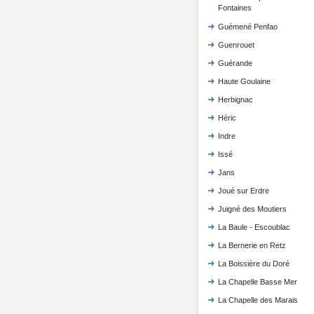
Fontaines
Guémené Penfao
Guenrouet
Guérande
Haute Goulaine
Herbignac
Héric
Indre
Issé
Jans
Joué sur Erdre
Juigné des Moutiers
La Baule - Escoublac
La Bernerie en Retz
La Boissière du Doré
La Chapelle Basse Mer
La Chapelle des Marais