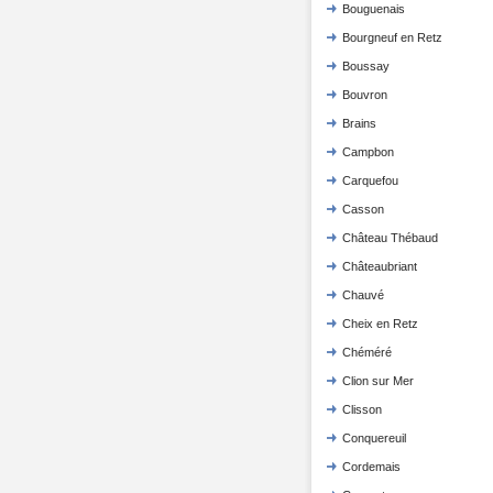
Bouguenais
Bourgneuf en Retz
Boussay
Bouvron
Brains
Campbon
Carquefou
Casson
Château Thébaud
Châteaubriant
Chauvé
Cheix en Retz
Chéméré
Clion sur Mer
Clisson
Conquereuil
Cordemais