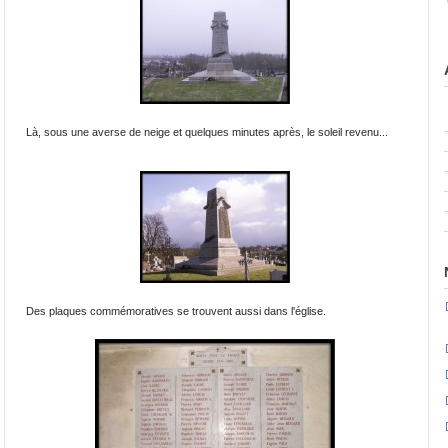
Là, sous une averse de neige et quelques minutes après, le soleil revenu...
Des plaques commémoratives se trouvent aussi dans l'église.