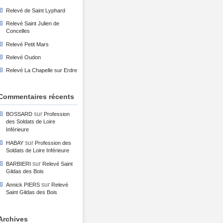
Relevé de Saint Lyphard
Relevé Saint Julien de
Concelles
Relevé Petit Mars
Relevé Oudon
Relevé La Chapelle sur Erdre
Commentaires récents
sur
BOSSARD
Profession
des Soldats de Loire
Inférieure
sur
HABAY
Profession des
Soldats de Loire Inférieure
sur
BARBIERI
Relevé Saint
Gildas des Bois
sur
Annick PIERS
Relevé
Saint Gildas des Bois
Archives