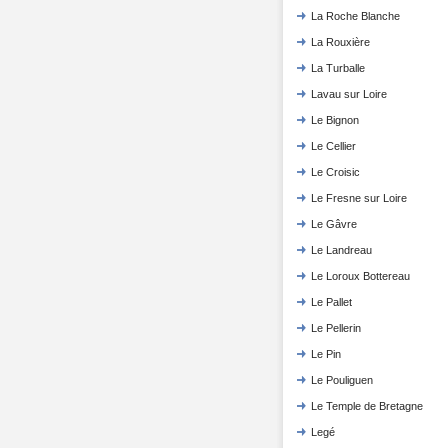
La Roche Blanche
La Rouxière
La Turballe
Lavau sur Loire
Le Bignon
Le Cellier
Le Croisic
Le Fresne sur Loire
Le Gâvre
Le Landreau
Le Loroux Bottereau
Le Pallet
Le Pellerin
Le Pin
Le Pouliguen
Le Temple de Bretagne
Legé