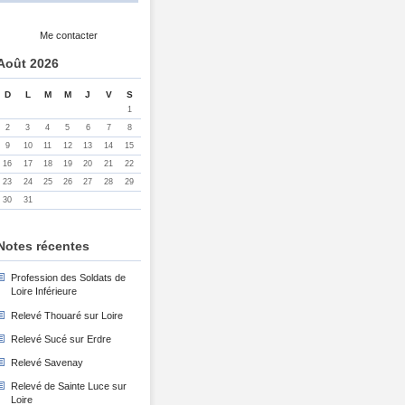
Me contacter
Août 2026
D
L
M
M
J
V
S
1
2
3
4
5
6
7
8
9
10
11
12
13
14
15
16
17
18
19
20
21
22
23
24
25
26
27
28
29
30
31
Notes récentes
Profession des Soldats de
Loire Inférieure
Relevé Thouaré sur Loire
Relevé Sucé sur Erdre
Relevé Savenay
Relevé de Sainte Luce sur
Loire