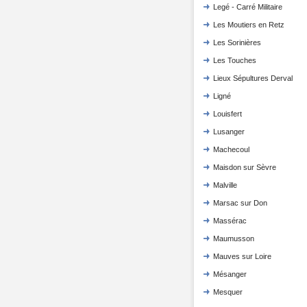
Legé - Carré Militaire
Les Moutiers en Retz
Les Sorinières
Les Touches
Lieux Sépultures Derval
Ligné
Louisfert
Lusanger
Machecoul
Maisdon sur Sèvre
Malville
Marsac sur Don
Massérac
Maumusson
Mauves sur Loire
Mésanger
Mesquer