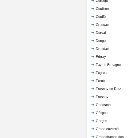
Corsept
Couëron
Couffé
Crossac
Derval
Donges
Drefféac
Erbray
Fay de Bretagne
Fégreac
Fercé
Fresnay en Retz
Frossay
Geneston
Gétigne
Gorges
Grand Auverné
Grandchamps des