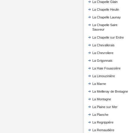
La Chapelle Glain
La Chapelle Heulin
La Chapelle Launay
La Chapelle Saint
Sauveur
La Chapelle sur Erdre
La Chevallerais
La Chevroliere
La Grigonnais
La Haie Fouassière
La Limouzinière
La Marne
La Meilleray de Bretagne
La Montagne
La Plaine sur Mer
La Planche
La Regrippière
La Remaudière