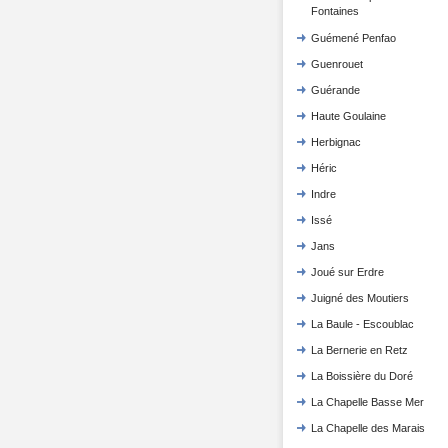
Fontaines
Guémené Penfao
Guenrouet
Guérande
Haute Goulaine
Herbignac
Héric
Indre
Issé
Jans
Joué sur Erdre
Juigné des Moutiers
La Baule - Escoublac
La Bernerie en Retz
La Boissière du Doré
La Chapelle Basse Mer
La Chapelle des Marais