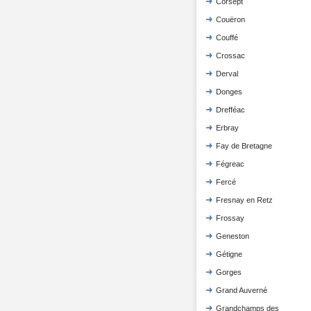
Corsept
Couëron
Couffé
Crossac
Derval
Donges
Drefféac
Erbray
Fay de Bretagne
Fégreac
Fercé
Fresnay en Retz
Frossay
Geneston
Gétigne
Gorges
Grand Auverné
Grandchamps des