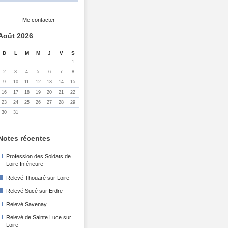
Me contacter
Août 2026
D
L
M
M
J
V
S
1
2
3
4
5
6
7
8
9
10
11
12
13
14
15
16
17
18
19
20
21
22
23
24
25
26
27
28
29
30
31
Notes récentes
Profession des Soldats de
Loire Inférieure
Relevé Thouaré sur Loire
Relevé Sucé sur Erdre
Relevé Savenay
Relevé de Sainte Luce sur
Loire