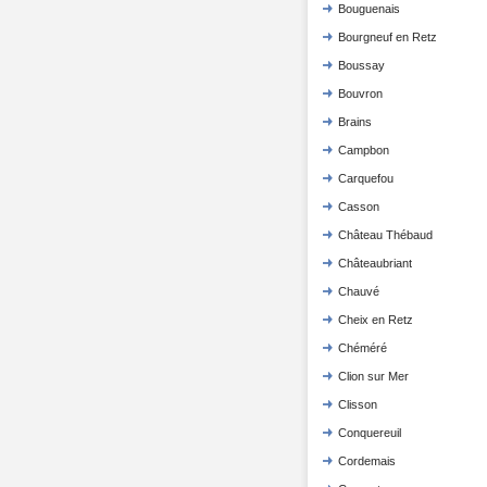
Bouguenais
Bourgneuf en Retz
Boussay
Bouvron
Brains
Campbon
Carquefou
Casson
Château Thébaud
Châteaubriant
Chauvé
Cheix en Retz
Chéméré
Clion sur Mer
Clisson
Conquereuil
Cordemais