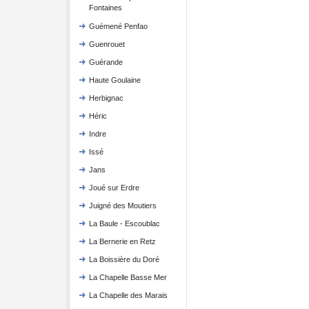
Fontaines
Guémené Penfao
Guenrouet
Guérande
Haute Goulaine
Herbignac
Héric
Indre
Issé
Jans
Joué sur Erdre
Juigné des Moutiers
La Baule - Escoublac
La Bernerie en Retz
La Boissière du Doré
La Chapelle Basse Mer
La Chapelle des Marais