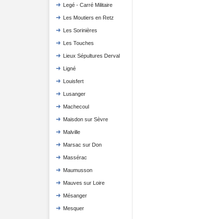
Legé - Carré Militaire
Les Moutiers en Retz
Les Sorinières
Les Touches
Lieux Sépultures Derval
Ligné
Louisfert
Lusanger
Machecoul
Maisdon sur Sèvre
Malville
Marsac sur Don
Massérac
Maumusson
Mauves sur Loire
Mésanger
Mesquer