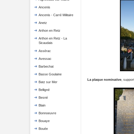
Ancenis
Ancenis - Carré Militaire
Anetz
Arthon en Retz
Arthon en Retz - La
Sicaudais
Assérac
Avessac
Barbechat
Basse Goulaine
La plaque nominative
, support
Batz sur Mer
Belligné
Besné
Blain
Bonnoeuvre
Bouaye
Bouée