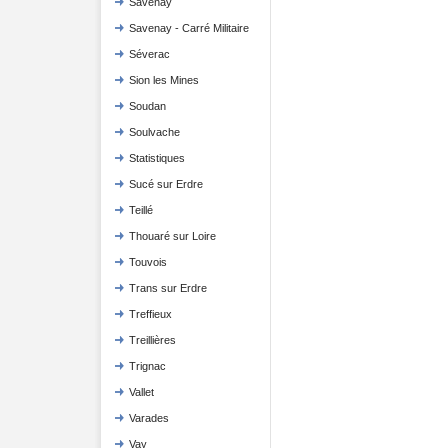
Savenay
Savenay - Carré Militaire
Séverac
Sion les Mines
Soudan
Soulvache
Statistiques
Sucé sur Erdre
Teillé
Thouaré sur Loire
Touvois
Trans sur Erdre
Treffieux
Treillières
Trignac
Vallet
Varades
Vay