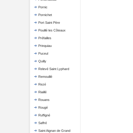
Pornic
Pornichet
Port Saint Père
Pouillé les Côteaux
Préfailles
Prinquiau
Puceul
Quilly
Relevé Saint Lyphard
Remouillé
Rezé
Riaillé
Rouans
Rougé
Ruffigné
Saffré
Saint Aignan de Grand