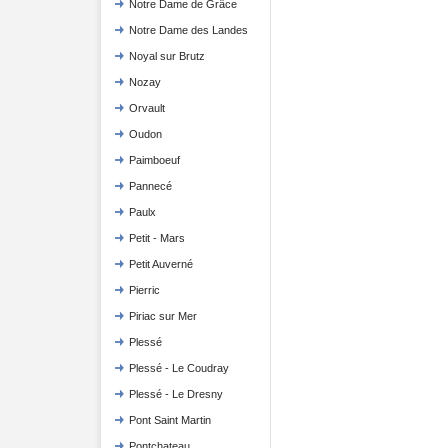
Notre Dame de Grâce
Notre Dame des Landes
Noyal sur Brutz
Nozay
Orvault
Oudon
Paimboeuf
Pannecé
Paulx
Petit - Mars
Petit Auverné
Pierric
Piriac sur Mer
Plessé
Plessé - Le Coudray
Plessé - Le Dresny
Pont Saint Martin
Pontchateau