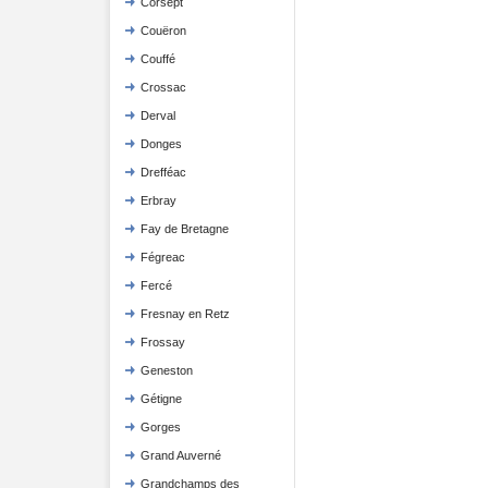
Corsept
Couëron
Couffé
Crossac
Derval
Donges
Drefféac
Erbray
Fay de Bretagne
Fégreac
Fercé
Fresnay en Retz
Frossay
Geneston
Gétigne
Gorges
Grand Auverné
Grandchamps des