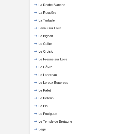
La Roche Blanche
La Rouxière
La Turballe
Lavau sur Loire
Le Bignon
Le Cellier
Le Croisic
Le Fresne sur Loire
Le Gâvre
Le Landreau
Le Loroux Bottereau
Le Pallet
Le Pellerin
Le Pin
Le Pouliguen
Le Temple de Bretagne
Legé