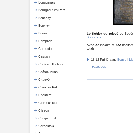
Bouguenais
Bourgneuf en Retz
Boussay
Bouvron
Brains
Le fichier du relevé
de Bouée 
Bouée.xls
Campbon
Avec
27
inscrits et
722
habitant
totale.
Carquefou
Casson
18:12 Publié dans
Bouée
|
Li
Château Thébaud
Facebook
Châteaubriant
Chauvé
Cheix en Retz
Chéméré
Clion sur Mer
Clisson
Conquereuil
Cordemais