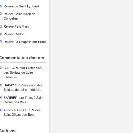
Relevé de Saint Lyphard
Relevé Saint Julien de
Concelles
Relevé Petit Mars
Relevé Oudon
Relevé La Chapelle sur Erdre
Commentaires récents
sur
BOSSARD
Profession
des Soldats de Loire
Inférieure
sur
HABAY
Profession des
Soldats de Loire Inférieure
sur
BARBIERI
Relevé Saint
Gildas des Bois
sur
Annick PIERS
Relevé
Saint Gildas des Bois
Archives