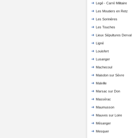
Legé - Carré Militaire
Les Moutiers en Retz
Les Sorinières
Les Touches
Lieux Sépultures Derval
Ligné
Louisfert
Lusanger
Machecoul
Maisdon sur Sèvre
Malville
Marsac sur Don
Massérac
Maumusson
Mauves sur Loire
Mésanger
Mesquer