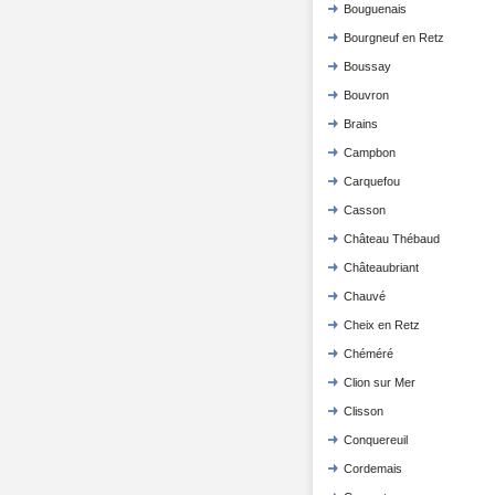
Bouguenais
Bourgneuf en Retz
Boussay
Bouvron
Brains
Campbon
Carquefou
Casson
Château Thébaud
Châteaubriant
Chauvé
Cheix en Retz
Chéméré
Clion sur Mer
Clisson
Conquereuil
Cordemais