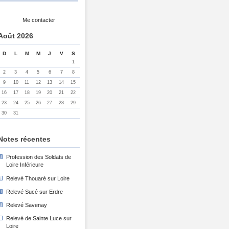
Me contacter
Août 2026
D
L
M
M
J
V
S
1
2
3
4
5
6
7
8
9
10
11
12
13
14
15
16
17
18
19
20
21
22
23
24
25
26
27
28
29
30
31
Notes récentes
Profession des Soldats de
Loire Inférieure
Relevé Thouaré sur Loire
Relevé Sucé sur Erdre
Relevé Savenay
Relevé de Sainte Luce sur
Loire