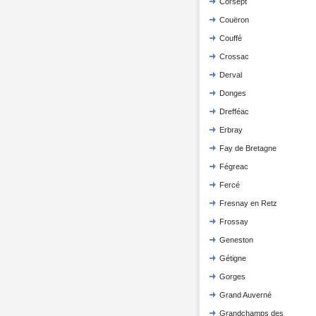
Corsept
Couëron
Couffé
Crossac
Derval
Donges
Drefféac
Erbray
Fay de Bretagne
Fégreac
Fercé
Fresnay en Retz
Frossay
Geneston
Gétigne
Gorges
Grand Auverné
Grandchamps des