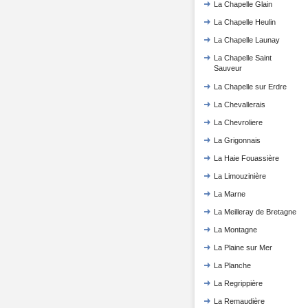
La Chapelle Glain
La Chapelle Heulin
La Chapelle Launay
La Chapelle Saint
Sauveur
La Chapelle sur Erdre
La Chevallerais
La Chevroliere
La Grigonnais
La Haie Fouassière
La Limouzinière
La Marne
La Meilleray de Bretagne
La Montagne
La Plaine sur Mer
La Planche
La Regrippière
La Remaudière