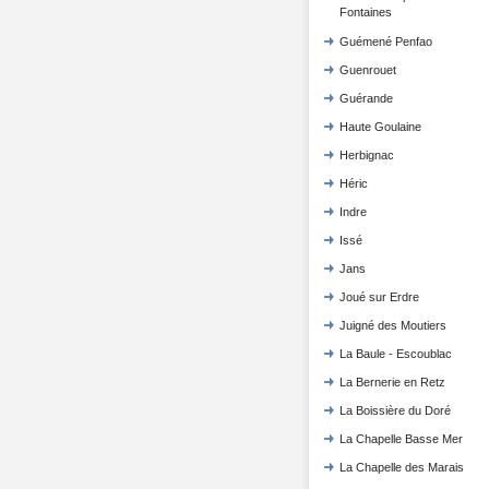
Fontaines
Guémené Penfao
Guenrouet
Guérande
Haute Goulaine
Herbignac
Héric
Indre
Issé
Jans
Joué sur Erdre
Juigné des Moutiers
La Baule - Escoublac
La Bernerie en Retz
La Boissière du Doré
La Chapelle Basse Mer
La Chapelle des Marais