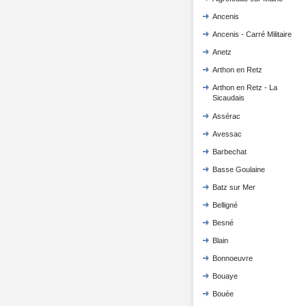
Ancenis
Ancenis - Carré Militaire
Anetz
Arthon en Retz
Arthon en Retz - La
Sicaudais
Assérac
Avessac
Barbechat
Basse Goulaine
Batz sur Mer
Belligné
Besné
Blain
Bonnoeuvre
Bouaye
Bouée