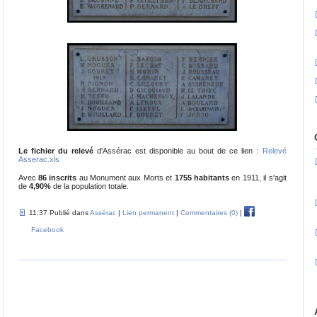
Le fichier du relevé
d'Assérac est disponible au bout de ce lien :
Relevé
Asserac.xls
Avec
86 inscrits
au Monument aux Morts et
1755 habitants
en 1911, il s'agit
de
4,90%
de la population totale.
11:37 Publié dans
Assérac
|
Lien permanent
|
Commentaires (0)
|
Facebook