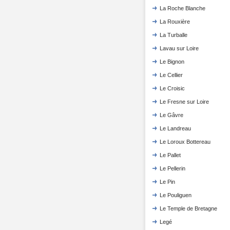
La Roche Blanche
La Rouxière
La Turballe
Lavau sur Loire
Le Bignon
Le Cellier
Le Croisic
Le Fresne sur Loire
Le Gâvre
Le Landreau
Le Loroux Bottereau
Le Pallet
Le Pellerin
Le Pin
Le Pouliguen
Le Temple de Bretagne
Legé