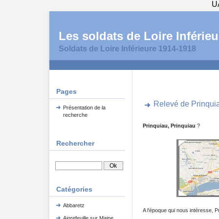
U
Les soldats de Loire Inférieu
Soldats de Loire Inférieure 1914-1918
Pages
Relevé de Prinqui
Présentation de la
recherche
Prinquiau, Prinquiau
?
Rechercher
Catégories
Abbaretz
A l'époque qui nous intéresse, P
Aigrefeuille sur Maine