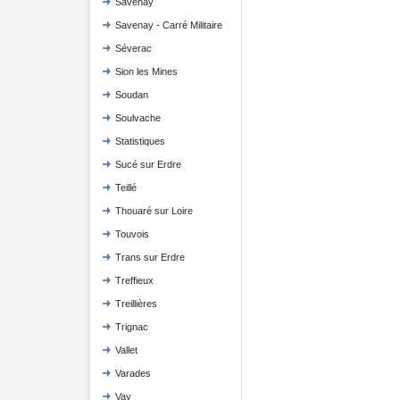
Savenay
Savenay - Carré Militaire
Séverac
Sion les Mines
Soudan
Soulvache
Statistiques
Sucé sur Erdre
Teillé
Thouaré sur Loire
Touvois
Trans sur Erdre
Treffieux
Treillières
Trignac
Vallet
Varades
Vay