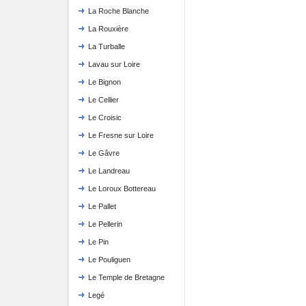
La Roche Blanche
La Rouxière
La Turballe
Lavau sur Loire
Le Bignon
Le Cellier
Le Croisic
Le Fresne sur Loire
Le Gâvre
Le Landreau
Le Loroux Bottereau
Le Pallet
Le Pellerin
Le Pin
Le Pouliguen
Le Temple de Bretagne
Legé