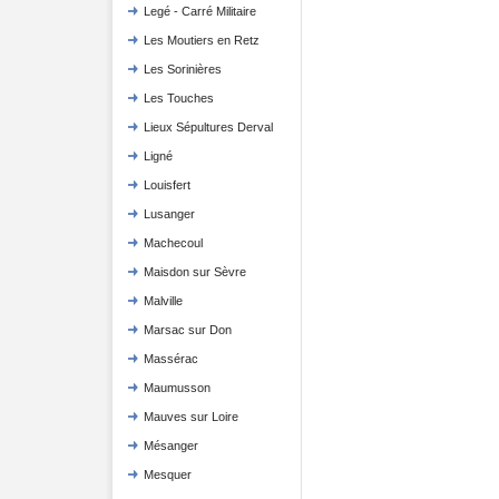
Legé - Carré Militaire
Les Moutiers en Retz
Les Sorinières
Les Touches
Lieux Sépultures Derval
Ligné
Louisfert
Lusanger
Machecoul
Maisdon sur Sèvre
Malville
Marsac sur Don
Massérac
Maumusson
Mauves sur Loire
Mésanger
Mesquer