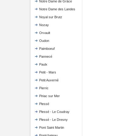
Notre Dame de Grâce
Notre Dame des Landes
Noyal sur Brutz
Nozay
Orvault
Oudon
Paimboeuf
Pannecé
Paulx
Petit - Mars
Petit Auverné
Pierric
Piriac sur Mer
Plessé
Plessé - Le Coudray
Plessé - Le Dresny
Pont Saint Martin
Pontchateau