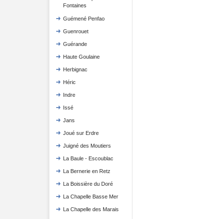
Fontaines
Guémené Penfao
Guenrouet
Guérande
Haute Goulaine
Herbignac
Héric
Indre
Issé
Jans
Joué sur Erdre
Juigné des Moutiers
La Baule - Escoublac
La Bernerie en Retz
La Boissière du Doré
La Chapelle Basse Mer
La Chapelle des Marais