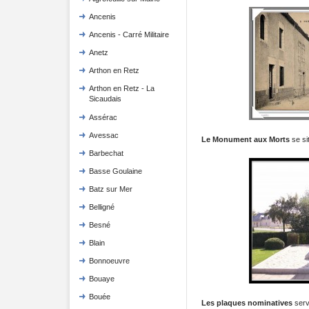
Ancenis
Ancenis - Carré Militaire
Anetz
Arthon en Retz
Arthon en Retz - La
Sicaudais
Assérac
Avessac
Le Monument aux Morts
se sit
Barbechat
Basse Goulaine
Batz sur Mer
Belligné
Besné
Blain
Bonnoeuvre
Bouaye
Bouée
Les plaques nominatives
serva