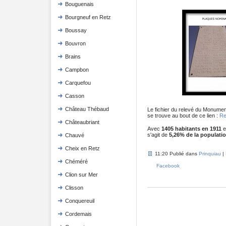
Bouguenais
Bourgneuf en Retz
Boussay
Bouvron
Brains
Campbon
Carquefou
Casson
Château Thébaud
Le fichier du relevé du Monumen
se trouve au bout de ce lien :
Re
Châteaubriant
Avec
1405 habitants en 1911
e
s'agit de
5,26% de la populatio
Chauvé
Cheix en Retz
11:20 Publié dans
Prinquiau
|
Chéméré
Facebook
Clion sur Mer
Clisson
Conquereuil
Cordemais