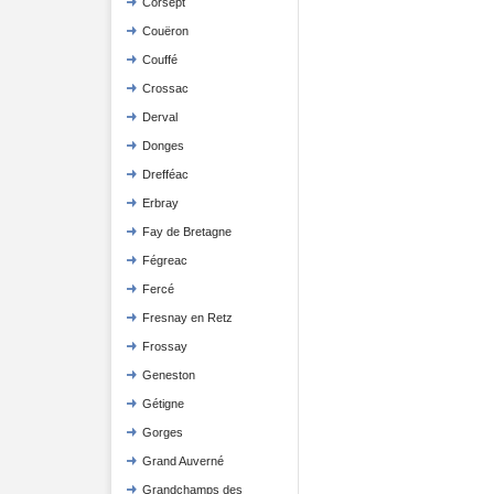
Corsept
Couëron
Couffé
Crossac
Derval
Donges
Drefféac
Erbray
Fay de Bretagne
Fégreac
Fercé
Fresnay en Retz
Frossay
Geneston
Gétigne
Gorges
Grand Auverné
Grandchamps des