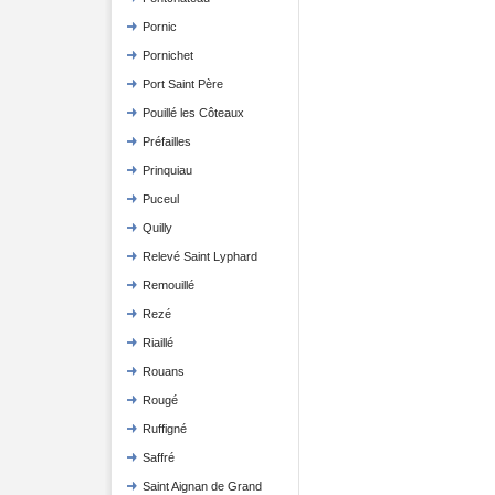
Pornic
Pornichet
Port Saint Père
Pouillé les Côteaux
Préfailles
Prinquiau
Puceul
Quilly
Relevé Saint Lyphard
Remouillé
Rezé
Riaillé
Rouans
Rougé
Ruffigné
Saffré
Saint Aignan de Grand