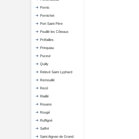
Pornic
Pornichet
Port Saint Père
Pouillé les Côteaux
Préfailles
Prinquiau
Puceul
Quilly
Relevé Saint Lyphard
Remouillé
Rezé
Riaillé
Rouans
Rougé
Ruffigné
Saffré
Saint Aignan de Grand