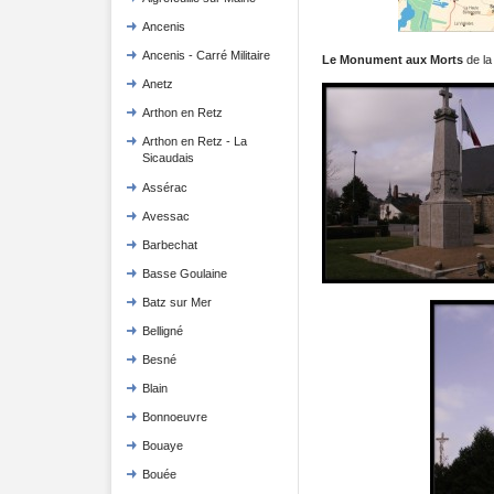
Ancenis
Ancenis - Carré Militaire
Le Monument aux Morts
de la
Anetz
Arthon en Retz
Arthon en Retz - La
Sicaudais
Assérac
Avessac
Barbechat
Basse Goulaine
Batz sur Mer
Belligné
Besné
Blain
Bonnoeuvre
Bouaye
Bouée