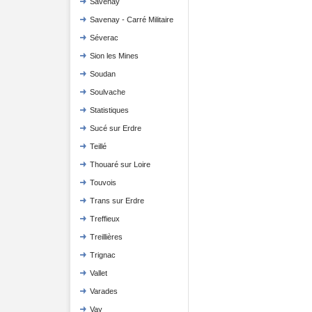
Savenay
Savenay - Carré Militaire
Séverac
Sion les Mines
Soudan
Soulvache
Statistiques
Sucé sur Erdre
Teillé
Thouaré sur Loire
Touvois
Trans sur Erdre
Treffieux
Treillières
Trignac
Vallet
Varades
Vay