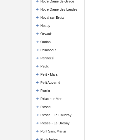
Notre Dame de Grâce
Notre Dame des Landes
Noyal sur Brutz
Nozay
Orvault
Oudon
Paimboeuf
Pannecé
Paulx
Petit - Mars
Petit Auverné
Pierric
Piriac sur Mer
Plessé
Plessé - Le Coudray
Plessé - Le Dresny
Pont Saint Martin
Pontchateau