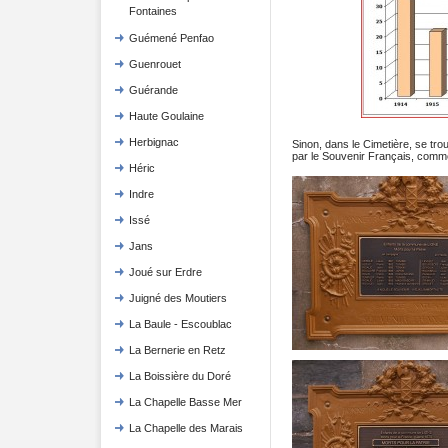
Fontaines
Guémené Penfao
Guenrouet
Guérande
Haute Goulaine
Herbignac
Sinon, dans le Cimetière, se tr
par le Souvenir Français, comm
Héric
Indre
Issé
Jans
Joué sur Erdre
Juigné des Moutiers
La Baule - Escoublac
La Bernerie en Retz
La Boissière du Doré
La Chapelle Basse Mer
La Chapelle des Marais