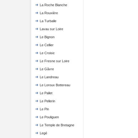
La Roche Blanche
La Rouxière
La Turballe
Lavau sur Loire
Le Bignon
Le Cellier
Le Croisic
Le Fresne sur Loire
Le Gâvre
Le Landreau
Le Loroux Bottereau
Le Pallet
Le Pellerin
Le Pin
Le Pouliguen
Le Temple de Bretagne
Legé