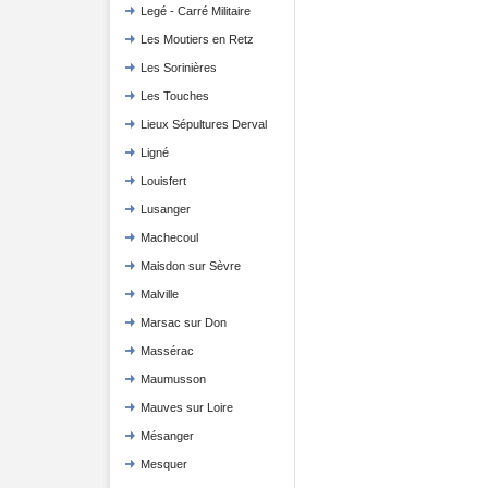
Legé - Carré Militaire
Les Moutiers en Retz
Les Sorinières
Les Touches
Lieux Sépultures Derval
Ligné
Louisfert
Lusanger
Machecoul
Maisdon sur Sèvre
Malville
Marsac sur Don
Massérac
Maumusson
Mauves sur Loire
Mésanger
Mesquer