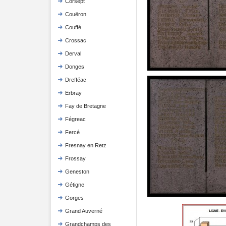
Corsept
Couëron
Couffé
Crossac
Derval
Donges
Drefféac
Erbray
Fay de Bretagne
Fégreac
Fercé
Fresnay en Retz
Frossay
Geneston
Gétigne
Gorges
Grand Auverné
Grandchamps des