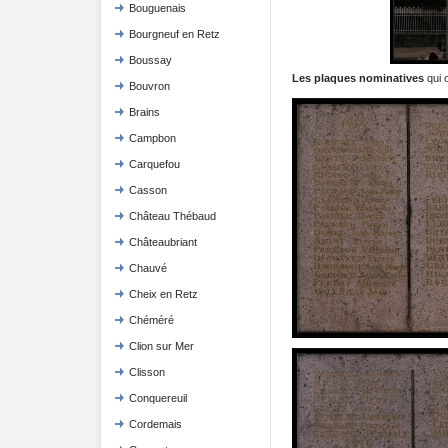
Bouguenais
Bourgneuf en Retz
Boussay
Les plaques nominatives
qui 
Bouvron
Brains
Campbon
Carquefou
Casson
Château Thébaud
Châteaubriant
Chauvé
Cheix en Retz
Chéméré
Clion sur Mer
Clisson
Conquereuil
Cordemais