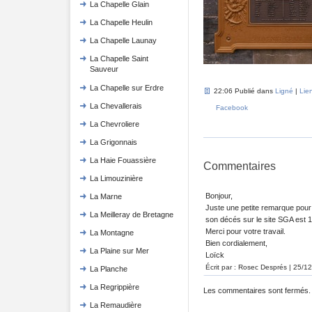
La Chapelle Glain
La Chapelle Heulin
La Chapelle Launay
La Chapelle Saint
Sauveur
La Chapelle sur Erdre
22:06 Publié dans
Ligné
|
Lie
La Chevallerais
Facebook
La Chevroliere
La Grigonnais
La Haie Fouassière
Commentaires
La Limouzinière
Bonjour,
La Marne
Juste une petite remarque pour
La Meilleray de Bretagne
son décés sur le site SGA est 
Merci pour votre travail.
La Montagne
Bien cordialement,
La Plaine sur Mer
Loïck
Écrit par : Rosec Després | 25/1
La Planche
La Regrippière
Les commentaires sont fermés.
La Remaudière