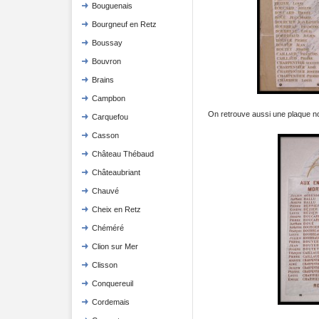
Bouguenais
Bourgneuf en Retz
Boussay
Bouvron
Brains
Campbon
On retrouve aussi une plaque nom
Carquefou
Casson
Château Thébaud
Châteaubriant
Chauvé
Cheix en Retz
Chéméré
Clion sur Mer
Clisson
Conquereuil
Cordemais