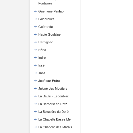
Fontaines
Guémené Penfao
Guenrouet
Guérande
Haute Goulaine
Herbignac
Héric
Indre
Issé
Jans
Joué sur Erdre
Juigné des Moutiers
La Baule - Escoublac
La Bernerie en Retz
La Boissière du Doré
La Chapelle Basse Mer
La Chapelle des Marais