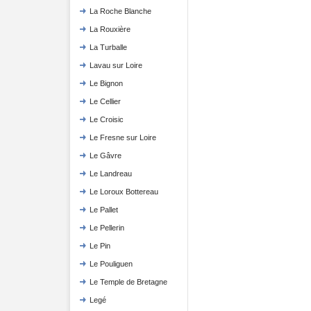
La Roche Blanche
La Rouxière
La Turballe
Lavau sur Loire
Le Bignon
Le Cellier
Le Croisic
Le Fresne sur Loire
Le Gâvre
Le Landreau
Le Loroux Bottereau
Le Pallet
Le Pellerin
Le Pin
Le Pouliguen
Le Temple de Bretagne
Legé