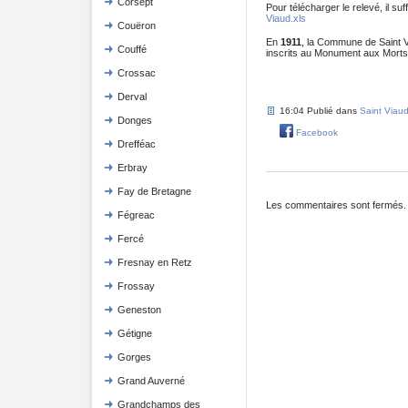
Corsept
Pour télécharger le relevé, il suff
Viaud.xls
Couëron
En
1911
, la Commune de Saint 
Couffé
inscrits au Monument aux Morts, 
Crossac
Derval
16:04 Publié dans
Saint Viau
Donges
Facebook
Drefféac
Erbray
Fay de Bretagne
Les commentaires sont fermés.
Fégreac
Fercé
Fresnay en Retz
Frossay
Geneston
Gétigne
Gorges
Grand Auverné
Grandchamps des