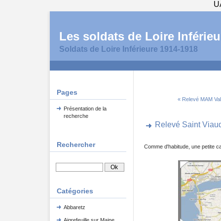
U
Les soldats de Loire Inférieu
Soldats de Loire Inférieure 1914-1918
Pages
« Relevé MAM Val
Présentation de la
recherche
Relevé Saint Viau
Rechercher
Comme d'habitude, une petite ca
Catégories
Abbaretz
Aigrefeuille sur Maine