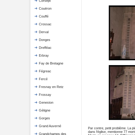
Corsept
Couëron
Couffé
Crossac
Derval
Donges
Drefféac
Erbray
Fay de Bretagne
Fégreac
Fercé
Fresnay en Retz
Frossay
Geneston
Gétigne
Gorges
Grand Auverné
Par contre, petit problème. La p
dans l'église, mentionne 77 mor
Grandchamps des