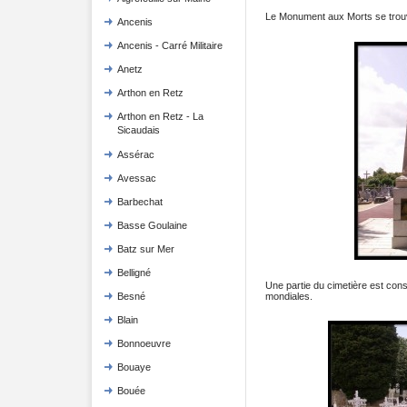
Le Monument aux Morts se trou
Ancenis
Ancenis - Carré Militaire
Anetz
Arthon en Retz
Arthon en Retz - La
Sicaudais
Assérac
Avessac
Barbechat
Basse Goulaine
Batz sur Mer
Belligné
Une partie du cimetière est co
mondiales.
Besné
Blain
Bonnoeuvre
Bouaye
Bouée