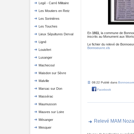
Legé - Carré Militaire
Les Moutiers en Retz
Les Sorinières
Les Touches
En
1911
, la commune de Bonno
Lieux Sépultures Derval
inscrits au Monument aux Morts, 
Ligné
Le fichier du relevé de Bonnoeuv
Bonnoeuvre.xls
Louisfert
Lusanger
Machecoul
Maisdon sur Sèvre
Malville
08:22 Publié dans
Bonnoeuvr
Marsac sur Don
Facebook
Massérac
Maumusson
Mauves sur Loire
Mésanger
Relevé MAM Noza
Mesquer