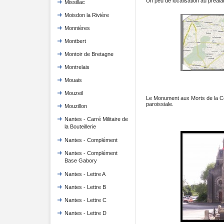
Un peu de localisation au préala
Missillac
Moisdon la Rivière
Monnières
Montbert
Montoir de Bretagne
Montrelais
Mouais
Mouzeil
Le Monument aux Morts de la Co
paroissiale.
Mouzillon
Nantes - Carré Militaire de
la Bouteillerie
Nantes - Complément
Nantes - Complément
Base Gabory
Nantes - Lettre A
Nantes - Lettre B
Nantes - Lettre C
Nantes - Lettre D