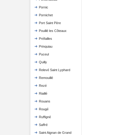
Pornic
Pornichet
Port Saint Père
Pouillé les Côteaux
Préfailles
Prinquiau
Puceul
Quilly
Relevé Saint Lyphard
Remouillé
Rezé
Riaillé
Rouans
Rougé
Ruffigné
Saffré
Saint Aignan de Grand