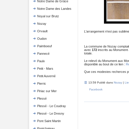
Notre Dame de Grâce
Notre Dame des Landes
Noyal sur Brutz
Nozay
Orvault
L'arrangement n'est pas sublime
Oudon
Paimboeuf
La commune de Nozay comptait
avec
172
inscrits au Monument a
totale.
Pannecé
Le relevé du Monument aux Mort
Paulx
disponible au bout de ce lien :
Re
Petit - Mars
Que ces modestes recherces pu
Petit Auverné
13:59 Publié dans
Nozay
|
Li
Pierric
Facebook
Piriac sur Mer
Plessé
Plessé - Le Coudray
Plessé - Le Dresny
Pont Saint Martin
Pontchateau