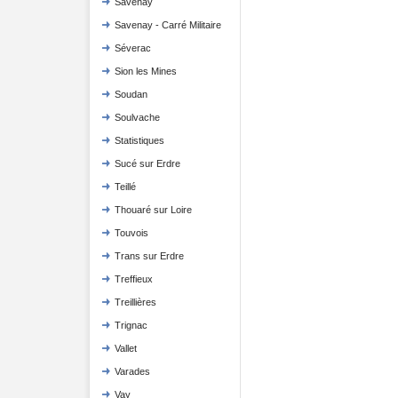
Savenay
Savenay - Carré Militaire
Séverac
Sion les Mines
Soudan
Soulvache
Statistiques
Sucé sur Erdre
Teillé
Thouaré sur Loire
Touvois
Trans sur Erdre
Treffieux
Treillières
Trignac
Vallet
Varades
Vay