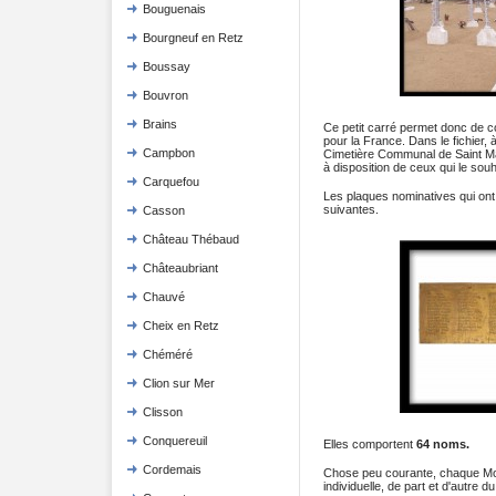
Bouguenais
Bourgneuf en Retz
Boussay
Bouvron
Brains
Ce petit carré permet donc de co
pour la France. Dans le fichier, à 
Campbon
Cimetière Communal de Saint Mar
à disposition de ceux qui le souh
Carquefou
Les plaques nominatives qui ont s
suivantes.
Casson
Château Thébaud
Châteaubriant
Chauvé
Cheix en Retz
Chéméré
Clion sur Mer
Clisson
Conquereuil
Elles comportent
64 noms.
Cordemais
Chose peu courante, chaque Mort
individuelle, de part et d'autre du