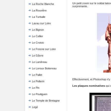
Un petit zoom sur le soldat lais
La Roche Blanche
surprenante.
La Rouxière
La Turballe
Lavau sur Loire
Le Bignon
Le Cellier
Le Croisic
Le Fresne sur Loire
Le Gâvre
Le Landreau
Le Loroux Bottereau
Le Pallet
Effectivement, et Photoshop n'y e
Le Pellerin
Les plaques nominatives
qui 
Le Pin
Le Pouliguen
Le Temple de Bretagne
Legé