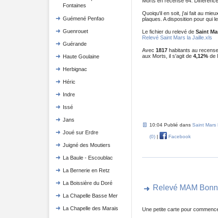
Morts en recense 64. Différence
Fontaines
Quoiqu'il en soit, j'ai fait au m
Guémené Penfao
plaques. A disposition pour qui le
Guenrouet
Le fichier du relevé de
Saint Mar
Relevé Saint Mars la Jaille.xls
Guérande
Avec
1817
habitants au recens
aux Morts, il s'agit de
4,12%
de l
Haute Goulaine
Herbignac
Héric
Indre
Issé
Jans
10:04 Publié dans
Saint Mars l
Joué sur Erdre
(0)
|
Facebook
Juigné des Moutiers
La Baule - Escoublac
La Bernerie en Retz
La Boissière du Doré
Relevé MAM Bonn
La Chapelle Basse Mer
La Chapelle des Marais
Une petite carte pour commence