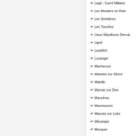
Legé - Carré Militaire
Les Moutiers en Retz
Les Sorinières
Les Touches
Lieux Sépultures Derval
Ligné
Louisfert
Lusanger
Machecoul
Maisdon sur Sèvre
Malville
Marsac sur Don
Massérac
Maumusson
Mauves sur Loire
Mésanger
Mesquer