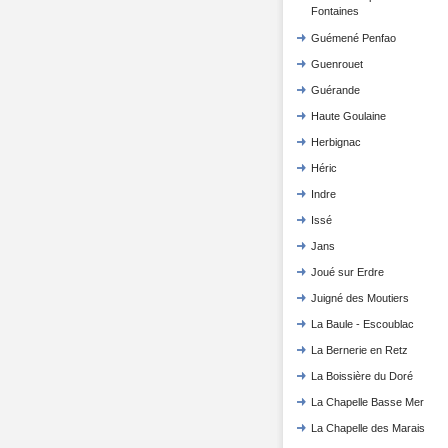
Fontaines
Guémené Penfao
Guenrouet
Guérande
Haute Goulaine
Herbignac
Héric
Indre
Issé
Jans
Joué sur Erdre
Juigné des Moutiers
La Baule - Escoublac
La Bernerie en Retz
La Boissière du Doré
La Chapelle Basse Mer
La Chapelle des Marais