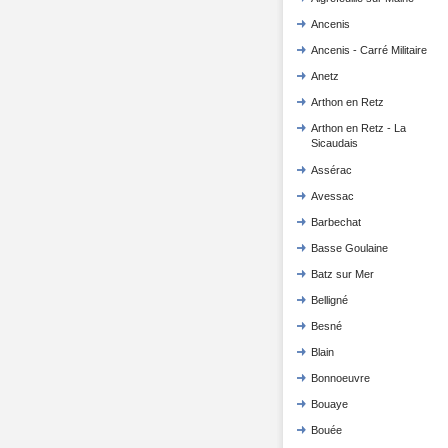
Ancenis
Ancenis - Carré Militaire
Anetz
Arthon en Retz
Arthon en Retz - La
Sicaudais
Assérac
Avessac
Barbechat
Basse Goulaine
Batz sur Mer
Belligné
Besné
Blain
Bonnoeuvre
Bouaye
Bouée