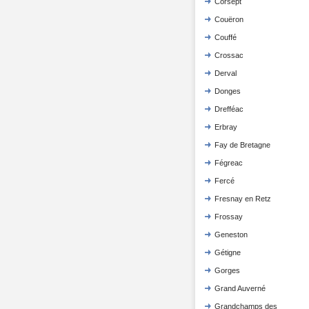
Corsept
Couëron
Couffé
Crossac
Derval
Donges
Drefféac
Erbray
Fay de Bretagne
Fégreac
Fercé
Fresnay en Retz
Frossay
Geneston
Gétigne
Gorges
Grand Auverné
Grandchamps des