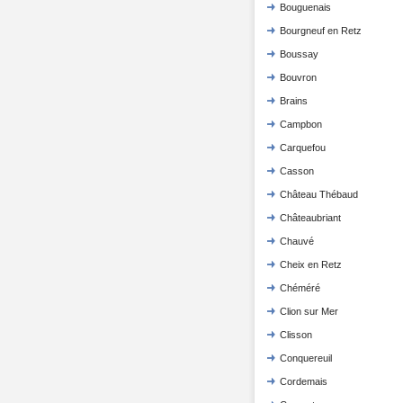
Bouguenais
Bourgneuf en Retz
Boussay
Bouvron
Brains
Campbon
Carquefou
Casson
Château Thébaud
Châteaubriant
Chauvé
Cheix en Retz
Chéméré
Clion sur Mer
Clisson
Conquereuil
Cordemais