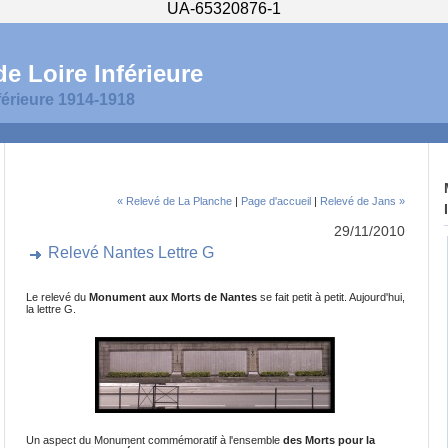
UA-65320876-1
e Loire Inférieure
férieure 1914-1918
« Relevé de La Planche
|
Page d'accueil
|
Relevé de Jans »
29/11/2010
Relevé Nantes Lettre G
Le relevé du
Monument aux Morts de Nantes
se fait petit à petit. Aujourd'hui,
la lettre G.
Un aspect du Monument commémoratif à l'ensemble
des Morts pour la