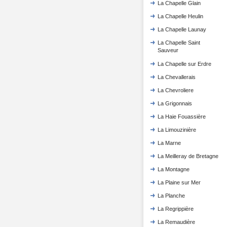
La Chapelle Glain
La Chapelle Heulin
La Chapelle Launay
La Chapelle Saint
Sauveur
La Chapelle sur Erdre
La Chevallerais
La Chevroliere
La Grigonnais
La Haie Fouassière
La Limouzinière
La Marne
La Meilleray de Bretagne
La Montagne
La Plaine sur Mer
La Planche
La Regrippière
La Remaudière