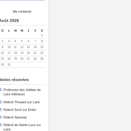
Me contacter
Août 2026
D
L
M
M
J
V
S
1
2
3
4
5
6
7
8
9
10
11
12
13
14
15
16
17
18
19
20
21
22
23
24
25
26
27
28
29
30
31
Notes récentes
Profession des Soldats de
Loire Inférieure
Relevé Thouaré sur Loire
Relevé Sucé sur Erdre
Relevé Savenay
Relevé de Sainte Luce sur
Loire