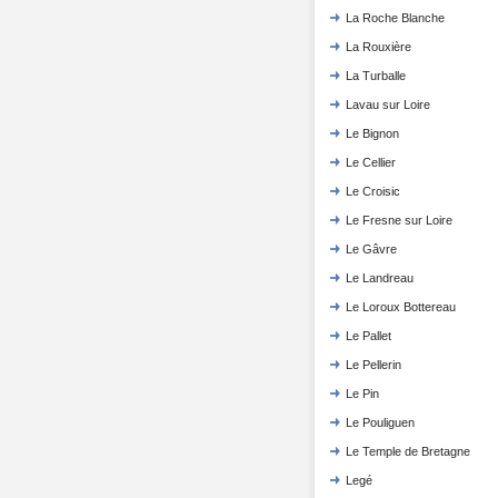
La Roche Blanche
La Rouxière
La Turballe
Lavau sur Loire
Le Bignon
Le Cellier
Le Croisic
Le Fresne sur Loire
Le Gâvre
Le Landreau
Le Loroux Bottereau
Le Pallet
Le Pellerin
Le Pin
Le Pouliguen
Le Temple de Bretagne
Legé