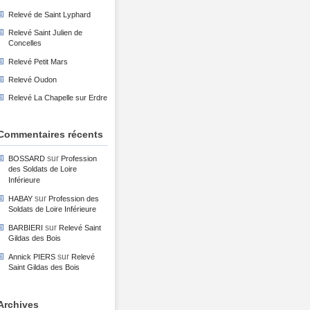
Relevé de Saint Lyphard
Relevé Saint Julien de
Concelles
Relevé Petit Mars
Relevé Oudon
Relevé La Chapelle sur Erdre
Commentaires récents
sur
BOSSARD
Profession
des Soldats de Loire
Inférieure
sur
HABAY
Profession des
Soldats de Loire Inférieure
sur
BARBIERI
Relevé Saint
Gildas des Bois
sur
Annick PIERS
Relevé
Saint Gildas des Bois
Archives