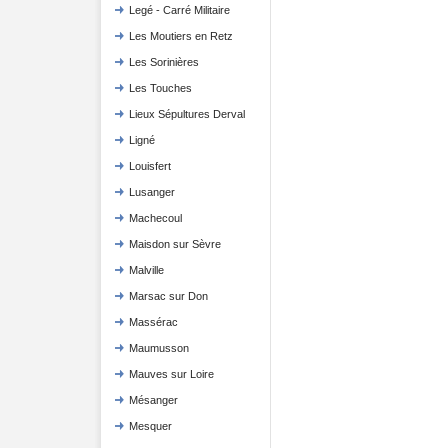
Legé - Carré Militaire
Les Moutiers en Retz
Les Sorinières
Les Touches
Lieux Sépultures Derval
Ligné
Louisfert
Lusanger
Machecoul
Maisdon sur Sèvre
Malville
Marsac sur Don
Massérac
Maumusson
Mauves sur Loire
Mésanger
Mesquer