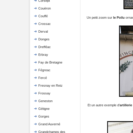
Corsept
Couëron
Couffé
Un petit zoom sur
le Poilu
ornan
Crossac
Derval
Donges
Drefféac
Erbray
Fay de Bretagne
Fégreac
Fercé
Fresnay en Retz
Frossay
Geneston
Et un autre exemple d'
artilleri
Gétigne
Gorges
Grand Auverné
Grandchamps des