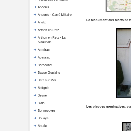
Ancenis
Ancenis - Carré Militaire
Le Monument aux Morts
se tr
Anetz
Arthon en Retz
Arthon en Retz - La
Sicaudais
Assérac
Avessac
Barbechat
Basse Goulaine
Batz sur Mer
Belligné
Besné
Blain
Les plaques nominatives
, su
Bonnoeuvre
Bouaye
Bouée