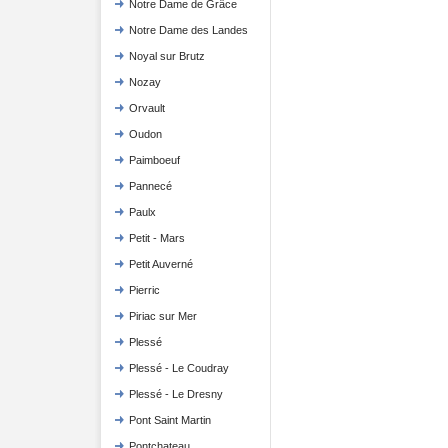
Notre Dame de Grâce
Notre Dame des Landes
Noyal sur Brutz
Nozay
Orvault
Oudon
Paimboeuf
Pannecé
Paulx
Petit - Mars
Petit Auverné
Pierric
Piriac sur Mer
Plessé
Plessé - Le Coudray
Plessé - Le Dresny
Pont Saint Martin
Pontchateau