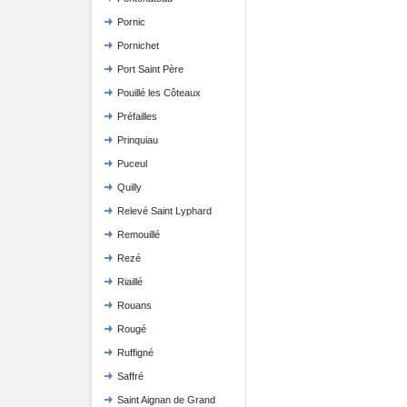
Pornic
Pornichet
Port Saint Père
Pouillé les Côteaux
Préfailles
Prinquiau
Puceul
Quilly
Relevé Saint Lyphard
Remouillé
Rezé
Riaillé
Rouans
Rougé
Ruffigné
Saffré
Saint Aignan de Grand