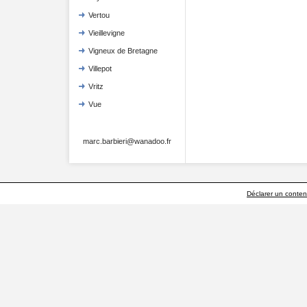
Vertou
Vieillevigne
Vigneux de Bretagne
Villepot
Vritz
Vue
marc.barbieri@wanadoo.fr
Déclarer un contenu 