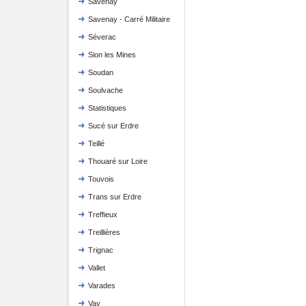
Savenay
Savenay - Carré Militaire
Séverac
Sion les Mines
Soudan
Soulvache
Statistiques
Sucé sur Erdre
Teillé
Thouaré sur Loire
Touvois
Trans sur Erdre
Treffieux
Treillières
Trignac
Vallet
Varades
Vay