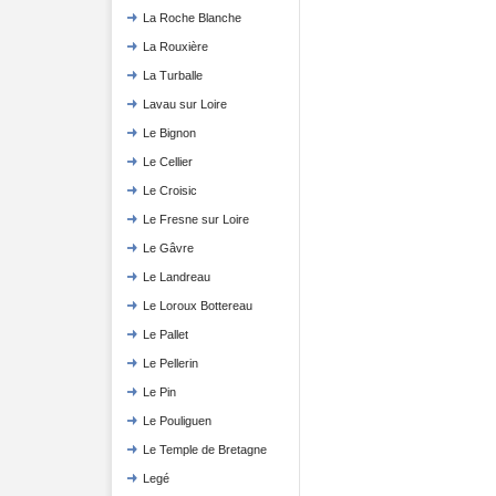
La Roche Blanche
La Rouxière
La Turballe
Lavau sur Loire
Le Bignon
Le Cellier
Le Croisic
Le Fresne sur Loire
Le Gâvre
Le Landreau
Le Loroux Bottereau
Le Pallet
Le Pellerin
Le Pin
Le Pouliguen
Le Temple de Bretagne
Legé