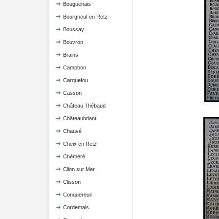
Bouguenais
Bourgneuf en Retz
Boussay
Bouvron
Brains
Campbon
Carquefou
Casson
Château Thébaud
Châteaubriant
Chauvé
Cheix en Retz
Chéméré
Clion sur Mer
Clisson
Conquereuil
Cordemais