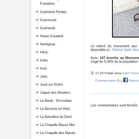
Fontaines
Guémené Penfao
Guenrouet
Guérande
Haute Goulaine
Herbignac
Le relevé du monument aux
disponible ici :
Relevé Saint Vinc
Héric
Avec
107 inscrits au Monum
Indre
s'agit de 5,30% de la population t
Issé
17:26 Publié dans
Saint Vinc
Jans
Commentaires (0)
|
Faceb
Joué sur Erdre
Juigné des Moutiers
La Baule - Escoublac
Les commentaires sont fermés.
La Bernerie en Retz
La Boissière du Doré
La Chapelle Basse Mer
La Chapelle des Marais