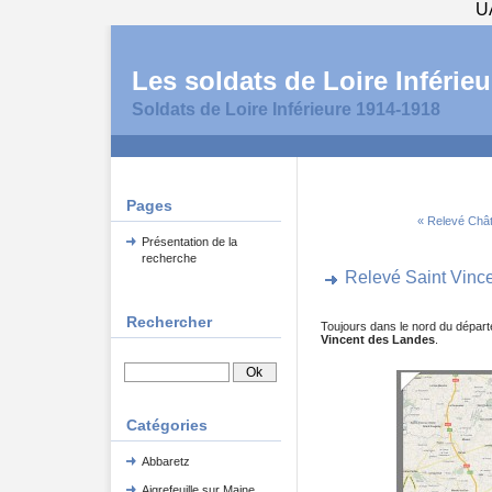
U
Les soldats de Loire Inférieu
Soldats de Loire Inférieure 1914-1918
Pages
« Relevé Chât
Présentation de la
recherche
Relevé Saint Vinc
Rechercher
Toujours dans le nord du dépar
Vincent des Landes
.
Catégories
Abbaretz
Aigrefeuille sur Maine