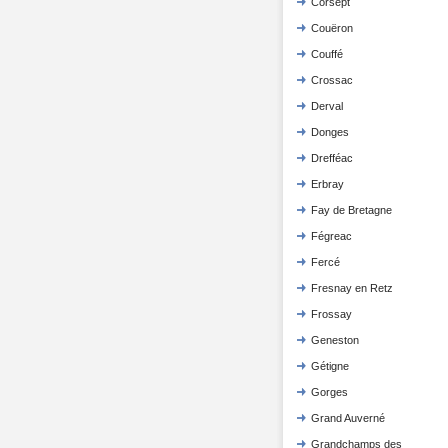
Corsept
Couëron
Couffé
Crossac
Derval
Donges
Drefféac
Erbray
Fay de Bretagne
Fégreac
Fercé
Fresnay en Retz
Frossay
Geneston
Gétigne
Gorges
Grand Auverné
Grandchamps des