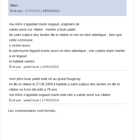
Marc
Écrit par :
BARBIERI
| 28/03/2012
ma mére s'appelait marie segaud ,originaire de
sainte anne sur vilaine . mariée a louis paitel
de saint sulpice des landes ille et vilaine et non en loire atlantique , bien que
cette commune
y existe aussi
le patronyme legaud existe aussi en loire atlantique , une copine etant mariée
a un legaud
et habitait nantes
Écrit par : paitel louis | 22/01/2013
mon pére louis paitel etait né au grand fougeray
en ille et vilaine le 27.08.1904,il habitait a saint sulpice des landes en ille et
vilaine ou il est décédé a 76 ans
ma mére s'appelait segaud marie etait née a sainte anne sur vilaine
Écrit par : paitel louis | 17/02/2014
Les commentaires sont fermés.