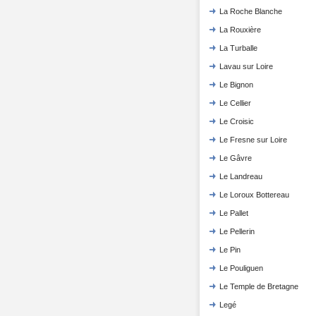
La Roche Blanche
La Rouxière
La Turballe
Lavau sur Loire
Le Bignon
Le Cellier
Le Croisic
Le Fresne sur Loire
Le Gâvre
Le Landreau
Le Loroux Bottereau
Le Pallet
Le Pellerin
Le Pin
Le Pouliguen
Le Temple de Bretagne
Legé