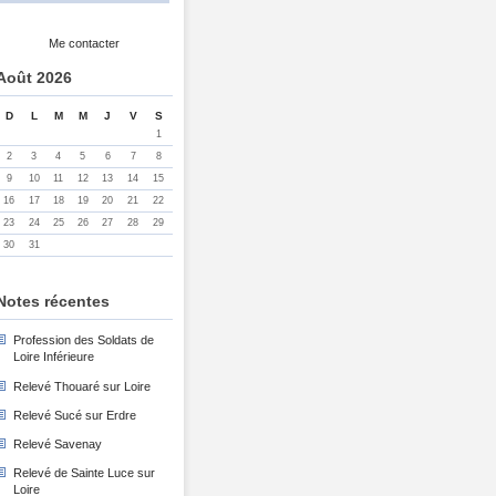
Me contacter
Août 2026
D
L
M
M
J
V
S
1
2
3
4
5
6
7
8
9
10
11
12
13
14
15
16
17
18
19
20
21
22
23
24
25
26
27
28
29
30
31
Notes récentes
Profession des Soldats de
Loire Inférieure
Relevé Thouaré sur Loire
Relevé Sucé sur Erdre
Relevé Savenay
Relevé de Sainte Luce sur
Loire