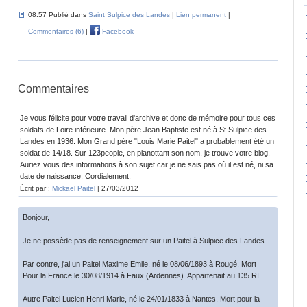
08:57 Publié dans
Saint Sulpice des Landes
|
Lien permanent
|
Commentaires (6)
|
Facebook
Commentaires
Je vous félicite pour votre travail d'archive et donc de mémoire pour tous ces
soldats de Loire inférieure. Mon père Jean Baptiste est né à St Sulpice des
Landes en 1936. Mon Grand père "Louis Marie Paitel" a probablement été un
soldat de 14/18. Sur 123people, en pianottant son nom, je trouve votre blog.
Auriez vous des informations à son sujet car je ne sais pas où il est né, ni sa
date de naissance. Cordialement.
Écrit par :
Mickaël Paitel
| 27/03/2012
Bonjour,
Je ne possède pas de renseignement sur un Paitel à Sulpice des Landes.
Par contre, j'ai un Paitel Maxime Emile, né le 08/06/1893 à Rougé. Mort
Pour la France le 30/08/1914 à Faux (Ardennes). Appartenait au 135 RI.
Autre Paitel Lucien Henri Marie, né le 24/01/1833 à Nantes, Mort pour la