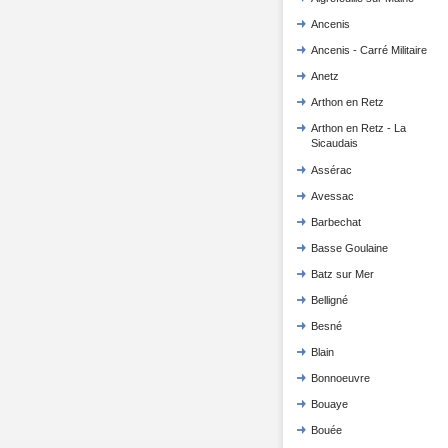
Ancenis
Ancenis - Carré Militaire
Anetz
Arthon en Retz
Arthon en Retz - La
Sicaudais
Assérac
Avessac
Barbechat
Basse Goulaine
Batz sur Mer
Belligné
Besné
Blain
Bonnoeuvre
Bouaye
Bouée