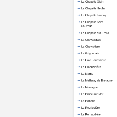
La Chapelle Glain
La Chapelle Heulin
La Chapelle Launay
La Chapelle Saint
Sauveur
La Chapelle sur Erdre
La Chevallerais
La Chevroliere
La Grigonnais
La Haie Fouassière
La Limouzinière
La Marne
La Meilleray de Bretagne
La Montagne
La Plaine sur Mer
La Planche
La Regrippière
La Remaudière