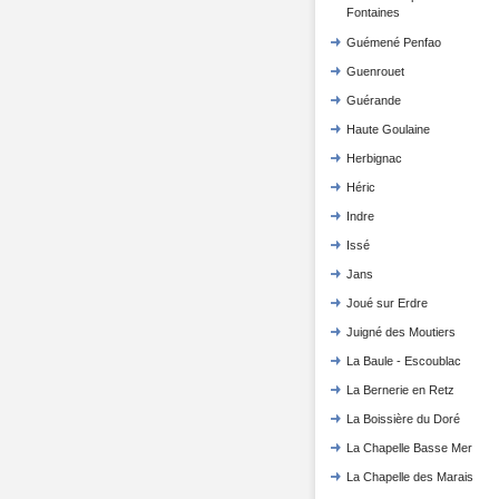
Fontaines
Guémené Penfao
Guenrouet
Guérande
Haute Goulaine
Herbignac
Héric
Indre
Issé
Jans
Joué sur Erdre
Juigné des Moutiers
La Baule - Escoublac
La Bernerie en Retz
La Boissière du Doré
La Chapelle Basse Mer
La Chapelle des Marais