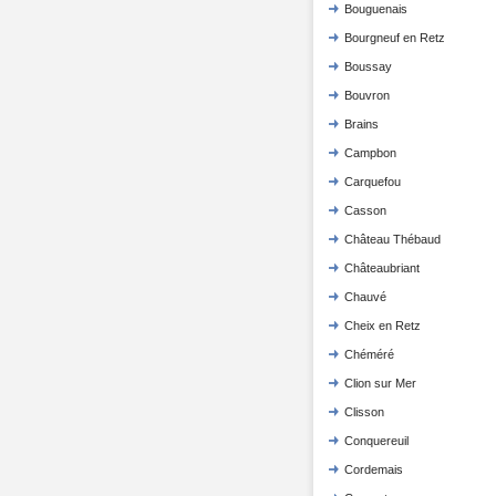
Bouguenais
Bourgneuf en Retz
Boussay
Bouvron
Brains
Campbon
Carquefou
Casson
Château Thébaud
Châteaubriant
Chauvé
Cheix en Retz
Chéméré
Clion sur Mer
Clisson
Conquereuil
Cordemais