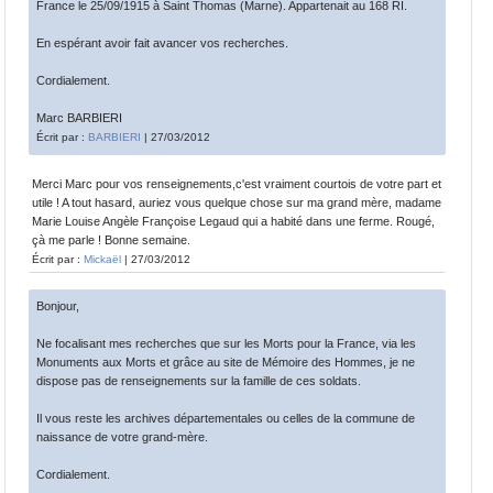
France le 25/09/1915 à Saint Thomas (Marne). Appartenait au 168 RI.
En espérant avoir fait avancer vos recherches.
Cordialement.
Marc BARBIERI
Écrit par :
BARBIERI
| 27/03/2012
Merci Marc pour vos renseignements,c'est vraiment courtois de votre part et
utile ! A tout hasard, auriez vous quelque chose sur ma grand mère, madame
Marie Louise Angèle Françoise Legaud qui a habité dans une ferme. Rougé,
çà me parle ! Bonne semaine.
Écrit par :
Mickaël
| 27/03/2012
Bonjour,
Ne focalisant mes recherches que sur les Morts pour la France, via les
Monuments aux Morts et grâce au site de Mémoire des Hommes, je ne
dispose pas de renseignements sur la famille de ces soldats.
Il vous reste les archives départementales ou celles de la commune de
naissance de votre grand-mère.
Cordialement.