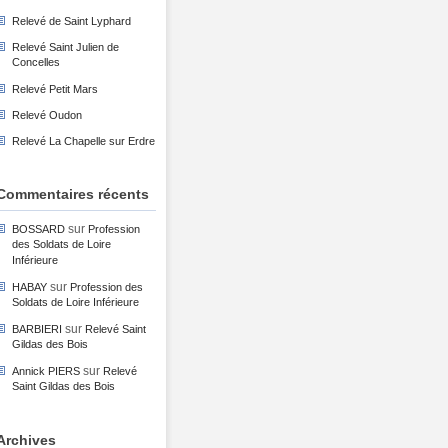
Relevé de Saint Lyphard
Relevé Saint Julien de
Concelles
Relevé Petit Mars
Relevé Oudon
Relevé La Chapelle sur Erdre
Commentaires récents
sur
BOSSARD
Profession
des Soldats de Loire
Inférieure
sur
HABAY
Profession des
Soldats de Loire Inférieure
sur
BARBIERI
Relevé Saint
Gildas des Bois
sur
Annick PIERS
Relevé
Saint Gildas des Bois
Archives