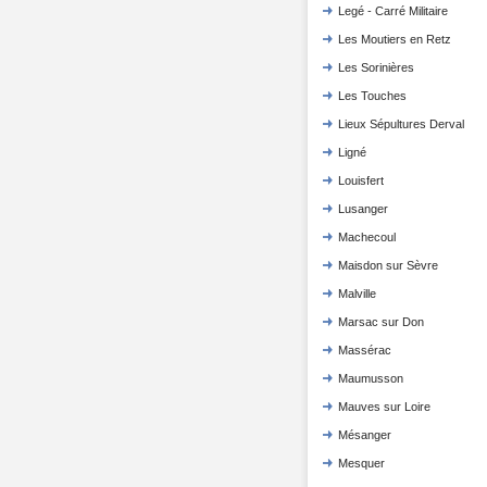
Legé - Carré Militaire
Les Moutiers en Retz
Les Sorinières
Les Touches
Lieux Sépultures Derval
Ligné
Louisfert
Lusanger
Machecoul
Maisdon sur Sèvre
Malville
Marsac sur Don
Massérac
Maumusson
Mauves sur Loire
Mésanger
Mesquer