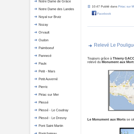
Notre Dame de Grâce
10:47 Publié dans
Piriac sur M
Notre Dame des Landes
Facebook
Noyal sur Brutz
Nozay
Orvault
Oudon
Relevé Le Pouligu
Paimboeuf
Pannecé
Toujours grâce à
Thierry GAC
relevé du
Monument aux Morts
Paulx
Petit - Mars
Petit Auverné
Pierric
Piriac sur Mer
Plessé
Plessé - Le Coudray
Plessé - Le Dresny
Le Monument aux Morts
se si
Pont Saint Martin
Pontchateau