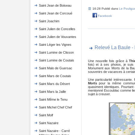
Saint Jean de Boiseau
16:28 Publié dans
Le Pouligu
Saint Jean de Corcoué
Facebook
Saint Joachim
Saint Julien de Concelles
Saint Julien de Vouvantes
Saint Léger les Vignes
Relevé La Baule -
Saint Lumine de Clisson
Saint Lumine de Coutais
Une nouvelle fois grâce à
Thi
fois) et à ses photos, je sui
Saint Malo de Guersac
Monument aux Morts de la Bau
souvenirs de vacances à certain
Saint Mars de Coutais
Une particularité intéressante. 
Morts
pour la même commune.
Saint Mars du Désert
quasiment identiques. Pourtant
mentionné Escoublac comme lie
Saint Mars la Jaille
sujet à creuser.
Saint Même le Tenu
Saint Michel Chef Chef
Saint Molf
Saint Nazaire
Saint Nazaire - Carré