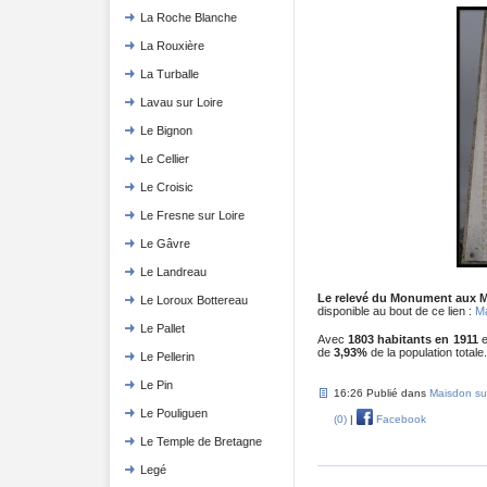
La Roche Blanche
La Rouxière
La Turballe
Lavau sur Loire
Le Bignon
Le Cellier
Le Croisic
Le Fresne sur Loire
Le Gâvre
Le Landreau
Le relevé du Monument aux M
Le Loroux Bottereau
disponible au bout de ce lien :
Ma
Le Pallet
Avec
1803 habitants en 1911
e
de
3,93%
de la population totale.
Le Pellerin
Le Pin
16:26 Publié dans
Maisdon su
Le Pouliguen
(0)
|
Facebook
Le Temple de Bretagne
Legé