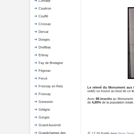
Corsept
Couëron
Couffé
Crossac
Derval
Donges
Drefféac
Erbray
Fay de Bretagne
Fégreac
Fercé
Fresnay en Retz
Le relevé du Monument aux 
unité) se trouve au bout de ce li
Frossay
Avec
88 inscrits
au Monument 
Geneston
de
4,80%
de la population totale.
Gétigne
Gorges
Grand Auverné
Grandchamps des
17:26 Publié dans
Notre Dam