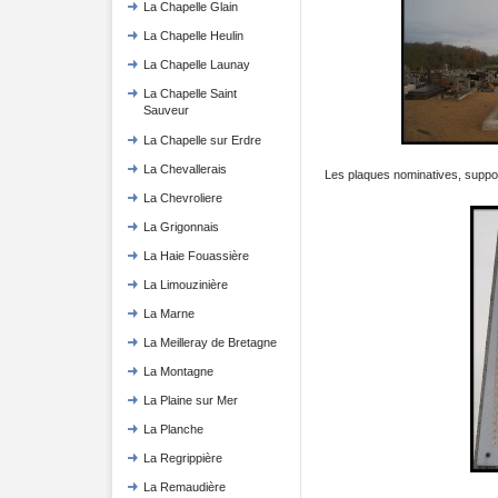
La Chapelle Glain
La Chapelle Heulin
La Chapelle Launay
La Chapelle Saint
Sauveur
La Chapelle sur Erdre
La Chevallerais
Les plaques nominatives, suppor
La Chevroliere
La Grigonnais
La Haie Fouassière
La Limouzinière
La Marne
La Meilleray de Bretagne
La Montagne
La Plaine sur Mer
La Planche
La Regrippière
La Remaudière