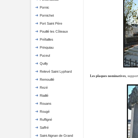
Pornic
Pornichet
Port Saint Père
Pouillé les Côteaux
Préfailles
Prinquiau
Puceul
Quilly
Relevé Saint Lyphard
Les plaques nominatives
, support
Remouillé
Rezé
Riaillé
Rouans
Rougé
Ruffigné
Saffré
Saint Aignan de Grand