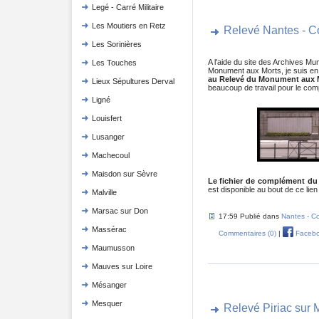
Legé - Carré Militaire
Les Moutiers en Retz
Relevé Nantes - 
Les Sorinières
A l'aide du site des Archives Mu
Les Touches
Monument aux Morts, je suis e
au Relevé du Monument aux 
Lieux Sépultures Derval
beaucoup de travail pour le comp
Ligné
Louisfert
Lusanger
Machecoul
Maisdon sur Sèvre
Le fichier de complément du
est disponible au bout de ce lien
Malville
Marsac sur Don
17:59 Publié dans
Nantes - C
Massérac
Commentaires (0)
|
Faceb
Maumusson
Mauves sur Loire
Mésanger
Mesquer
Relevé Piriac sur 