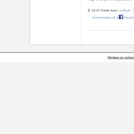
16:41 Publié dans
La Baule -
Commentaires (4)
|
Faceb
Déclarer un contenu 