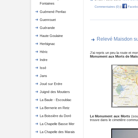
Fontaines
Commentaires (0)
|
Faceb
Guémené Penfao
Guenrouet
Guérande
Haute Goulaine
Relevé Maisdon su
Herbignac
Héric
J'ai repris un peu la route et mo
Monument aux Morts de Mais
Indre
Issé
Jans
Joué sur Erdre
Juigné des Moutiers
La Baule - Escoublac
La Bernerie en Retz
La Boissière du Doré
Le Monument aux Morts
(sous
trouve dans le cimetière commu
La Chapelle Basse Mer
La Chapelle des Marais