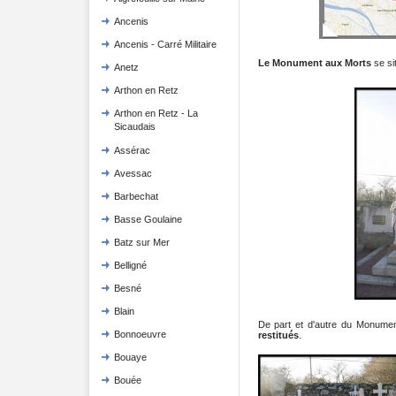
Ancenis
Ancenis - Carré Militaire
Le Monument aux Morts
se si
Anetz
Arthon en Retz
Arthon en Retz - La
Sicaudais
Assérac
Avessac
Barbechat
Basse Goulaine
Batz sur Mer
Belligné
Besné
Blain
De part et d'autre du Monume
Bonnoeuvre
restitués
.
Bouaye
Bouée