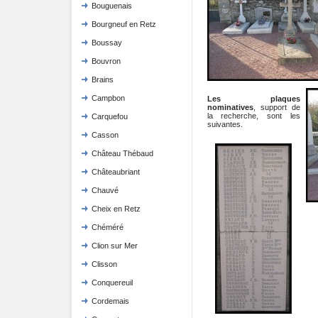
Bouguenais
Bourgneuf en Retz
Boussay
Bouvron
Brains
Campbon
Les plaques
nominatives
, support de
la recherche, sont les
Carquefou
suivantes.
Casson
Château Thébaud
Châteaubriant
Chauvé
Cheix en Retz
Chéméré
Clion sur Mer
Clisson
Conquereuil
Cordemais