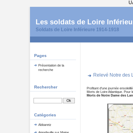
U
Les soldats de Loire Inférieu
Soldats de Loire Inférieure 1914-1918
Pages
Présentation de la
recherche
Relevé Notre des 
Rechercher
Profitant d'une journée ensoleill
Morts de Loire Atlantique. Pour
Morts de Notre Dame des La
Catégories
Abbaretz
Aigrefeuille sur Maine