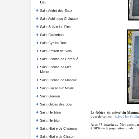
Lieu
Saint André des Eaux
Saint Aubin des Châteaux
Saint Brévin les Pins
Saint Colomban
Saint Cyr en Retz
Saint Emilien de Blain
Saint Etienne de Corcoué
Saint Etienne de Mer
Morte
Saint Etienne de Montluc
Saint Fiacre sur Maine
Saint Gereon
Saint Gildas des Bois
Saint Herblain
Le fichier du relevé du Monum
bout de ce lien :
Relevé Le Poulig
Saint Herblon
Avec
47 inscrits
au Monument au
2,78%
de la population totale.
Saint Hilaire de Chaléons
Saint Hilaire de Clisson