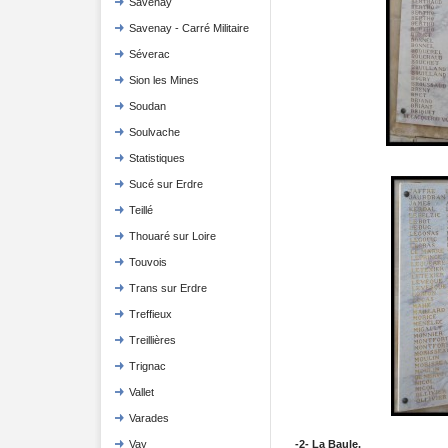
Savenay
Savenay - Carré Militaire
Séverac
Sion les Mines
Soudan
Soulvache
Statistiques
Sucé sur Erdre
Teillé
Thouaré sur Loire
Touvois
Trans sur Erdre
Treffieux
Treillières
Trignac
Vallet
Varades
-2- La Baule.
Vay