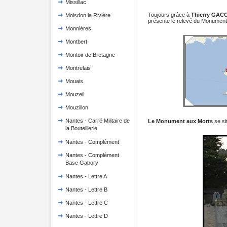
Missillac
Toujours grâce à
Thierry GAC
Moisdon la Rivière
présente le relevé du Monument
Monnières
Montbert
Montoir de Bretagne
Montrelais
Mouais
Mouzeil
Mouzillon
Nantes - Carré Militaire de
Le Monument aux Morts
se si
la Bouteillerie
Nantes - Complément
Nantes - Complément
Base Gabory
Nantes - Lettre A
Nantes - Lettre B
Nantes - Lettre C
Nantes - Lettre D