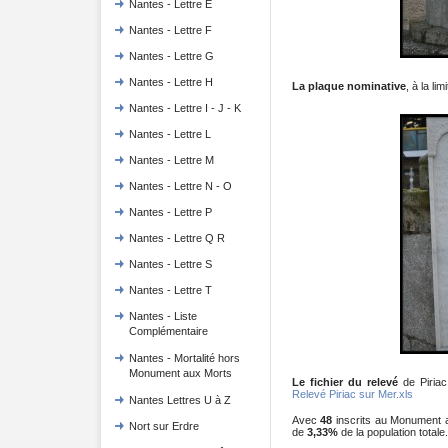
Nantes - Lettre E
Nantes - Lettre F
Nantes - Lettre G
Nantes - Lettre H
La plaque nominative
, à la lim
Nantes - Lettre I - J - K
Nantes - Lettre L
Nantes - Lettre M
Nantes - Lettre N - O
Nantes - Lettre P
Nantes - Lettre Q R
Nantes - Lettre S
Nantes - Lettre T
Nantes - Liste
Complémentaire
Nantes - Mortalité hors
Monument aux Morts
Le fichier du relevé
de Piriac
Relevé Piriac sur Mer.xls
Nantes Lettres U à Z
Avec
48
inscrits au Monument 
Nort sur Erdre
de
3,33%
de la population totale.