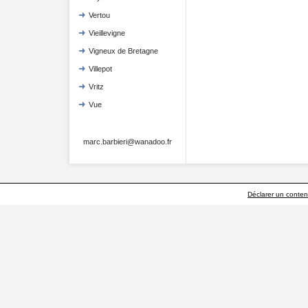
Vertou
Vieillevigne
Vigneux de Bretagne
Villepot
Vritz
Vue
marc.barbieri@wanadoo.fr
Déclarer un contenu 