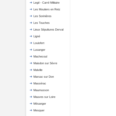
Legé - Carré Militaire
Les Moutiers en Retz
Les Sorinières
Les Touches
Lieux Sépultures Derval
Ligné
Louisfert
Lusanger
Machecoul
Maisdon sur Sèvre
Malville
Marsac sur Don
Massérac
Maumusson
Mauves sur Loire
Mésanger
Mesquer