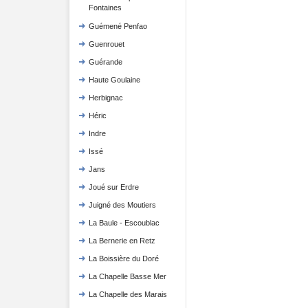
Fontaines
Guémené Penfao
Guenrouet
Guérande
Haute Goulaine
Herbignac
Héric
Indre
Issé
Jans
Joué sur Erdre
Juigné des Moutiers
La Baule - Escoublac
La Bernerie en Retz
La Boissière du Doré
La Chapelle Basse Mer
La Chapelle des Marais