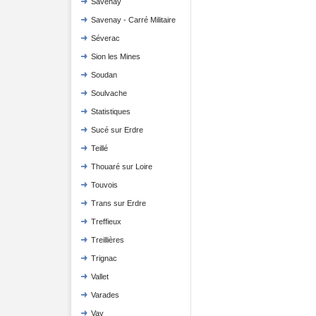
Savenay
Savenay - Carré Militaire
Séverac
Sion les Mines
Soudan
Soulvache
Statistiques
Sucé sur Erdre
Teillé
Thouaré sur Loire
Touvois
Trans sur Erdre
Treffieux
Treillières
Trignac
Vallet
Varades
Vay