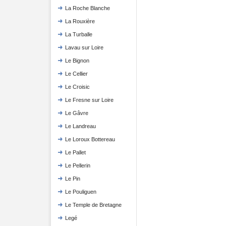
La Roche Blanche
La Rouxière
La Turballe
Lavau sur Loire
Le Bignon
Le Cellier
Le Croisic
Le Fresne sur Loire
Le Gâvre
Le Landreau
Le Loroux Bottereau
Le Pallet
Le Pellerin
Le Pin
Le Pouliguen
Le Temple de Bretagne
Legé