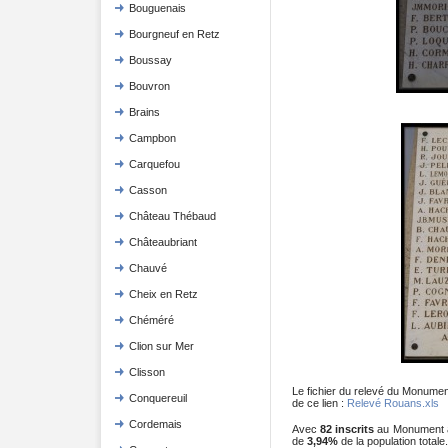
Bouguenais
Bourgneuf en Retz
Boussay
Bouvron
Brains
Campbon
Carquefou
Casson
Château Thébaud
Châteaubriant
Chauvé
Cheix en Retz
Chéméré
Clion sur Mer
Clisson
Le fichier du relevé du Monume
Conquereuil
de ce lien :
Relevé Rouans.xls
Cordemais
Avec
82 inscrits
au Monument a
de
3,94%
de la population totale.