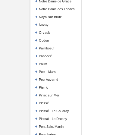
Notre Dame de Grâce
Notre Dame des Landes
Noyal sur Brutz
Nozay
Orvault
Oudon
Paimboeuf
Pannecé
Paulx
Petit - Mars
Petit Auverné
Pierric
Piriac sur Mer
Plessé
Plessé - Le Coudray
Plessé - Le Dresny
Pont Saint Martin
Pontchateau