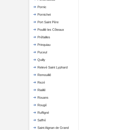
Pornic
Pornichet
Port Saint Père
Pouillé les Côteaux
Préfailles
Prinquiau
Puceul
Quilly
Relevé Saint Lyphard
Remouillé
Rezé
Riaillé
Rouans
Rougé
Ruffigné
Saffré
Saint Aignan de Grand