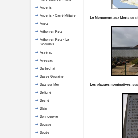
Ancenis
Ancenis - Carré Militaire
Le Monument aux Morts
se si
Anetz
Arthon en Retz
Arthon en Retz - La
Sicaudais
Assérac
Avessac
Barbechat
Basse Goulaine
Les plaques nominatives
, sup
Batz sur Mer
Belligné
Besné
Blain
Bonnoeuvre
Bouaye
Bouée