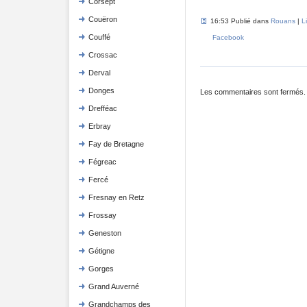
Corsept
Couëron
16:53 Publié dans
Rouans
|
L
Couffé
Facebook
Crossac
Derval
Donges
Les commentaires sont fermés.
Drefféac
Erbray
Fay de Bretagne
Fégreac
Fercé
Fresnay en Retz
Frossay
Geneston
Gétigne
Gorges
Grand Auverné
Grandchamps des