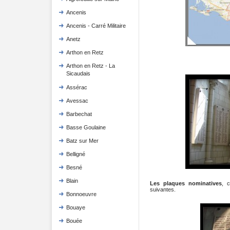
Ancenis
Ancenis - Carré Militaire
Anetz
Arthon en Retz
Arthon en Retz - La
Sicaudais
Assérac
Avessac
Barbechat
Basse Goulaine
Batz sur Mer
Belligné
Besné
Blain
Les plaques nominatives
, 
suivantes.
Bonnoeuvre
Bouaye
Bouée