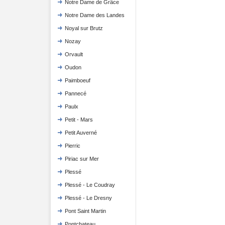
Notre Dame de Grâce
Notre Dame des Landes
Noyal sur Brutz
Nozay
Orvault
Oudon
Paimboeuf
Pannecé
Paulx
Petit - Mars
Petit Auverné
Pierric
Piriac sur Mer
Plessé
Plessé - Le Coudray
Plessé - Le Dresny
Pont Saint Martin
Pontchateau