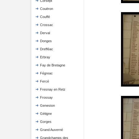
Corsept
Couëron
Couffé
Crossac
Derval
Donges
Drefféac
Erbray
Fay de Bretagne
Fégreac
Fercé
Fresnay en Retz
Frossay
Geneston
Gétigne
Gorges
Grand Auverné
Grandchamps des