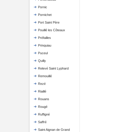
Pornic
Pornichet
Port Saint Père
Pouillé les Côteaux
Préfailles
Prinquiau
Puceul
Quilly
Relevé Saint Lyphard
Remouillé
Rezé
Riaillé
Rouans
Rougé
Ruffigné
Saffré
Saint Aignan de Grand