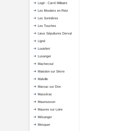
Legé - Carré Militaire
Les Moutiers en Retz
Les Sorinières
Les Touches
Lieux Sépultures Derval
Ligné
Louisfert
Lusanger
Machecoul
Maisdon sur Sèvre
Malville
Marsac sur Don
Massérac
Maumusson
Mauves sur Loire
Mésanger
Mesquer