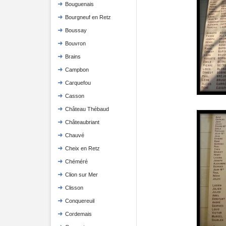
Bouguenais
Bourgneuf en Retz
Boussay
Bouvron
Brains
Campbon
Carquefou
Casson
Château Thébaud
Châteaubriant
Chauvé
Cheix en Retz
Chéméré
Clion sur Mer
Clisson
Conquereuil
Cordemais