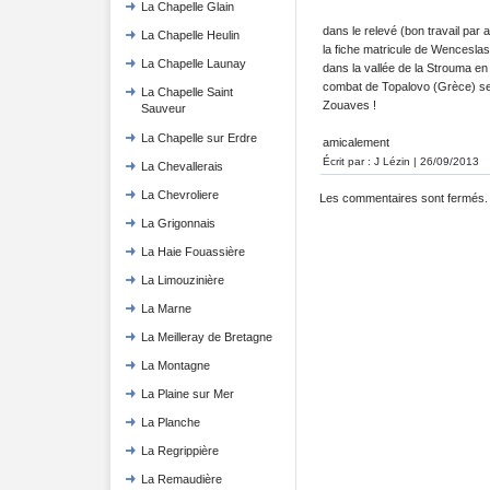
La Chapelle Glain
dans le relevé (bon travail par a
La Chapelle Heulin
la fiche matricule de Wencesla
La Chapelle Launay
dans la vallée de la Strouma e
combat de Topalovo (Grèce) se
La Chapelle Saint
Zouaves !
Sauveur
La Chapelle sur Erdre
amicalement
Écrit par : J Lézin | 26/09/2013
La Chevallerais
La Chevroliere
Les commentaires sont fermés.
La Grigonnais
La Haie Fouassière
La Limouzinière
La Marne
La Meilleray de Bretagne
La Montagne
La Plaine sur Mer
La Planche
La Regrippière
La Remaudière