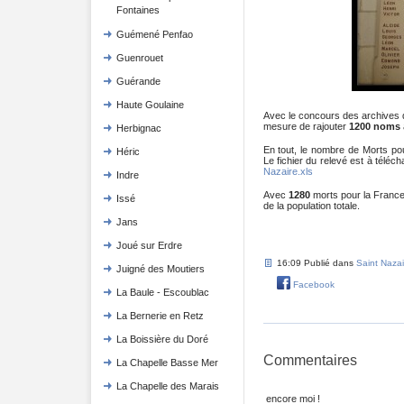
Fontaines
Guémené Penfao
Guenrouet
Guérande
Haute Goulaine
Avec le concours des archives d
mesure de rajouter
1200 noms
Herbignac
En tout, le nombre de Morts po
Héric
Le fichier du relevé est à téléch
Nazaire.xls
Indre
Avec
1280
morts pour la Franc
Issé
de la population totale.
Jans
Joué sur Erdre
16:09 Publié dans
Saint Nazai
Juigné des Moutiers
Facebook
La Baule - Escoublac
La Bernerie en Retz
La Boissière du Doré
Commentaires
La Chapelle Basse Mer
La Chapelle des Marais
encore moi !