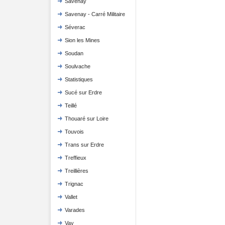
Savenay
Savenay - Carré Militaire
Séverac
Sion les Mines
Soudan
Soulvache
Statistiques
Sucé sur Erdre
Teillé
Thouaré sur Loire
Touvois
Trans sur Erdre
Treffieux
Treillières
Trignac
Vallet
Varades
Vay