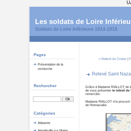
U
Les soldats de Loire Inférieu
Soldats de Loire Inférieure 1914-1918
Pages
« Relevé du Croisic
|
P
Présentation de la
recherche
Relevé Saint Naza
Rechercher
Grâce à Madame RIALLOT de la M
de vous présenter
le relevé de 
remerciée.
Madame RIALLOT m'a procuré les
de l'Immaculée.
Catégories
Abbaretz
Aigrefeuille sur Maine