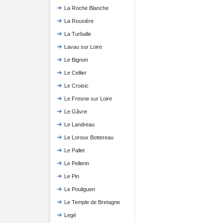
La Roche Blanche
La Rouxière
La Turballe
Lavau sur Loire
Le Bignon
Le Cellier
Le Croisic
Le Fresne sur Loire
Le Gâvre
Le Landreau
Le Loroux Bottereau
Le Pallet
Le Pellerin
Le Pin
Le Pouliguen
Le Temple de Bretagne
Legé