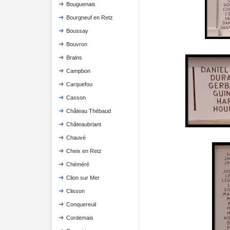
Bouguenais
Bourgneuf en Retz
Boussay
Bouvron
Brains
Campbon
Carquefou
Casson
Château Thébaud
Châteaubriant
Chauvé
Cheix en Retz
Chéméré
Clion sur Mer
Clisson
Conquereuil
Cordemais