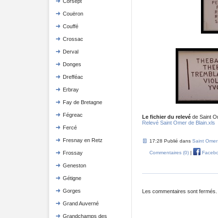
Corsept
Couëron
Couffé
Crossac
Derval
Donges
Drefféac
Erbray
Fay de Bretagne
Fégreac
Le fichier du relevé
de Saint Om
Relevé Saint Omer de Blain.xls
Fercé
Fresnay en Retz
17:28 Publié dans
Saint Omer
Frossay
Commentaires (0)
|
Faceb
Geneston
Gétigne
Gorges
Les commentaires sont fermés.
Grand Auverné
Grandchamps des