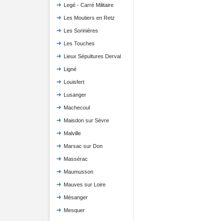
Legé - Carré Militaire
Les Moutiers en Retz
Les Sorinières
Les Touches
Lieux Sépultures Derval
Ligné
Louisfert
Lusanger
Machecoul
Maisdon sur Sèvre
Malville
Marsac sur Don
Massérac
Maumusson
Mauves sur Loire
Mésanger
Mesquer