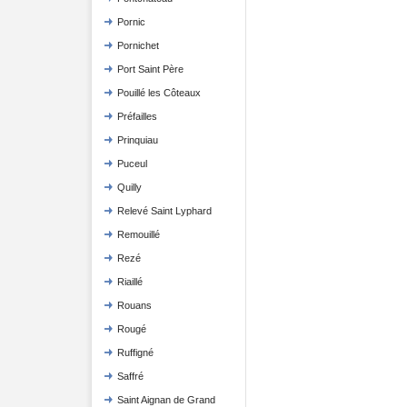
Pornic
Pornichet
Port Saint Père
Pouillé les Côteaux
Préfailles
Prinquiau
Puceul
Quilly
Relevé Saint Lyphard
Remouillé
Rezé
Riaillé
Rouans
Rougé
Ruffigné
Saffré
Saint Aignan de Grand