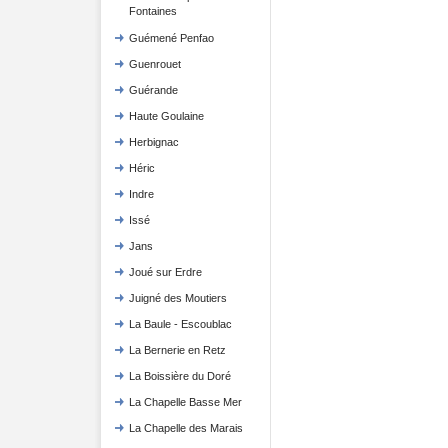
Fontaines
Guémené Penfao
Guenrouet
Guérande
Haute Goulaine
Herbignac
Héric
Indre
Issé
Jans
Joué sur Erdre
Juigné des Moutiers
La Baule - Escoublac
La Bernerie en Retz
La Boissière du Doré
La Chapelle Basse Mer
La Chapelle des Marais