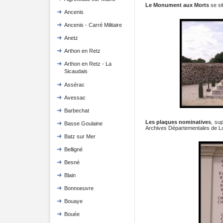
Le Monument aux Morts
se si
Ancenis
Ancenis - Carré Militaire
Anetz
Arthon en Retz
Arthon en Retz - La
Sicaudais
Assérac
Avessac
Barbechat
Les plaques nominatives
, su
Basse Goulaine
Archives Départementales de Loir
Batz sur Mer
Belligné
Besné
Blain
Bonnoeuvre
Bouaye
Bouée