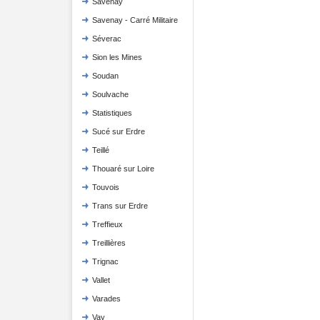
Savenay
Savenay - Carré Militaire
Séverac
Sion les Mines
Soudan
Soulvache
Statistiques
Sucé sur Erdre
Teillé
Thouaré sur Loire
Touvois
Trans sur Erdre
Treffieux
Treillières
Trignac
Vallet
Varades
Vay