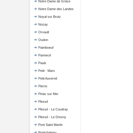
Notre Dame de Grâce
Notre Dame des Landes
Noyal sur Brutz
Nozay
Orvault
Oudon
Paimboeuf
Pannecé
Paulx
Petit - Mars
Petit Auverné
Pierric
Piriac sur Mer
Plessé
Plessé - Le Coudray
Plessé - Le Dresny
Pont Saint Martin
Pontchateau