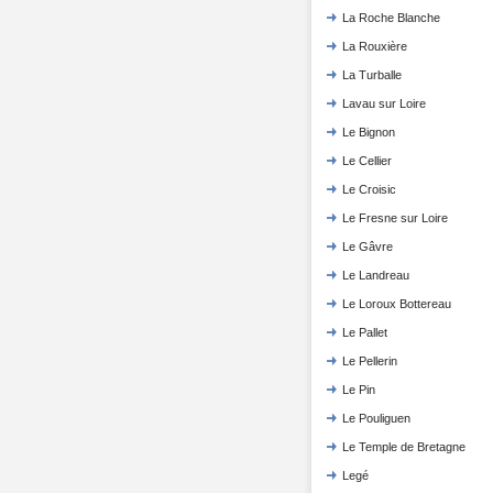
La Roche Blanche
La Rouxière
La Turballe
Lavau sur Loire
Le Bignon
Le Cellier
Le Croisic
Le Fresne sur Loire
Le Gâvre
Le Landreau
Le Loroux Bottereau
Le Pallet
Le Pellerin
Le Pin
Le Pouliguen
Le Temple de Bretagne
Legé