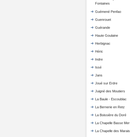
Fontaines
Guémené Penfao
Guenrouet
Guérande
Haute Goulaine
Herbignac
Héric
Indre
Issé
Jans
Joué sur Erdre
Juigné des Moutiers
La Baule - Escoublac
La Bernerie en Retz
La Boissière du Doré
La Chapelle Basse Mer
La Chapelle des Marais