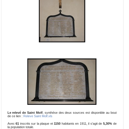
Le relevé de Saint Molf
, synthése des deux sources est disponible au bout
de ce lien :
Releve Saint Molf.xls
Avec
61
inscrits sur la plaque et
1150
habitants en 1911, il s'agit de
5,30%
de
la population totale.