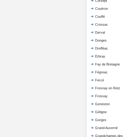
Corsept
Couëron
Couffé
Crossac
Derval
Donges
Drefféac
Erbray
Fay de Bretagne
Fégreac
Fercé
Fresnay en Retz
Frossay
Geneston
Gétigne
Gorges
Grand Auverné
Grandchamps des