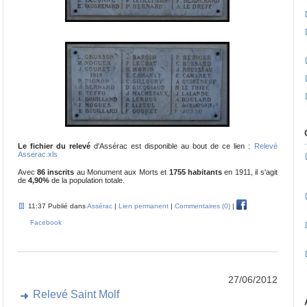
Le fichier du relevé
d'Assérac est disponible au bout de ce lien :
Relevé
Asserac.xls
Avec
86 inscrits
au Monument aux Morts et
1755 habitants
en 1911, il s'agit
de
4,90%
de la population totale.
11:37 Publié dans
Assérac
|
Lien permanent
|
Commentaires (0)
|
Facebook
27/06/2012
Relevé Saint Molf