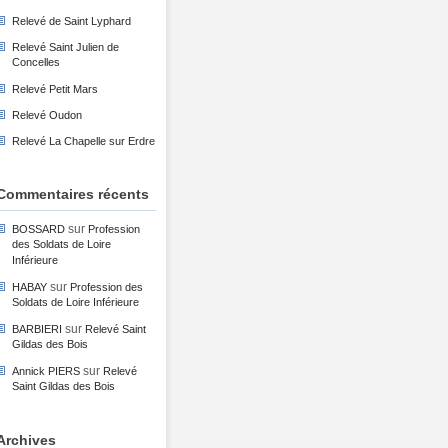
Relevé de Saint Lyphard
Relevé Saint Julien de
Concelles
Relevé Petit Mars
Relevé Oudon
Relevé La Chapelle sur Erdre
Commentaires récents
sur
BOSSARD
Profession
des Soldats de Loire
Inférieure
sur
HABAY
Profession des
Soldats de Loire Inférieure
sur
BARBIERI
Relevé Saint
Gildas des Bois
sur
Annick PIERS
Relevé
Saint Gildas des Bois
Archives