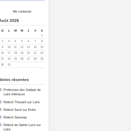
Me contacter
Août 2026
D
L
M
M
J
V
S
1
2
3
4
5
6
7
8
9
10
11
12
13
14
15
16
17
18
19
20
21
22
23
24
25
26
27
28
29
30
31
Notes récentes
Profession des Soldats de
Loire Inférieure
Relevé Thouaré sur Loire
Relevé Sucé sur Erdre
Relevé Savenay
Relevé de Sainte Luce sur
Loire