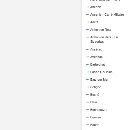
Ancenis
Ancenis - Carré Militaire
Anetz
Arthon en Retz
Arthon en Retz - La
Sicaudais
Assérac
Avessac
Barbechat
Basse Goulaine
Batz sur Mer
Belligné
Besné
Blain
Bonnoeuvre
Bouaye
Bouée