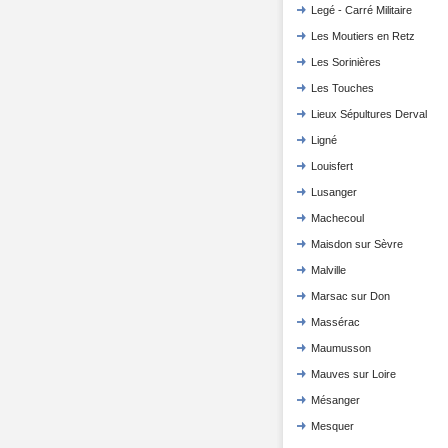
Legé - Carré Militaire
Les Moutiers en Retz
Les Sorinières
Les Touches
Lieux Sépultures Derval
Ligné
Louisfert
Lusanger
Machecoul
Maisdon sur Sèvre
Malville
Marsac sur Don
Massérac
Maumusson
Mauves sur Loire
Mésanger
Mesquer