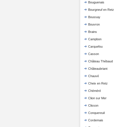
Bouguenais
Bourgneuf en Retz
Boussay
Bouvron
Brains
Campbon
Carquefou
Casson
Château Thébaud
Châteaubriant
Chauvé
Cheix en Retz
Chéméré
Clion sur Mer
Clisson
Conquereuil
Cordemais