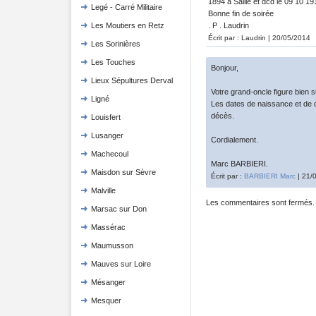
1894 à Saillé et dcd le 09 10 1
Legé - Carré Militaire
Bonne fin de soirée
. P . Laudrin
Les Moutiers en Retz
Écrit par : Laudrin | 20/05/2014
Les Sorinières
Les Touches
Bonjour,
Lieux Sépultures Derval
Votre grand-oncle figure bien 
Ligné
Les dates de naissance et de d
décès.
Louisfert
Lusanger
Cordialement.
Machecoul
Marc BARBIERI.
Maisdon sur Sèvre
Écrit par :
BARBIERI Marc
| 21/
Malville
Les commentaires sont fermés.
Marsac sur Don
Massérac
Maumusson
Mauves sur Loire
Mésanger
Mesquer