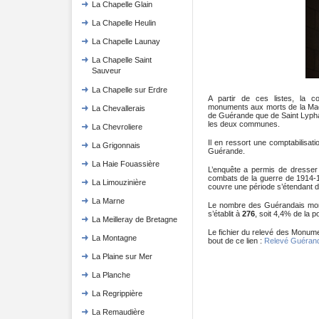
La Chapelle Glain
La Chapelle Heulin
La Chapelle Launay
La Chapelle Saint
Sauveur
La Chapelle sur Erdre
A partir de ces listes, la com
monuments aux morts de la Made
La Chevallerais
de Guérande que de Saint Lyphard
les deux communes.
La Chevroliere
Il en ressort une comptabilisat
La Grigonnais
Guérande.
La Haie Fouassière
L’enquête a permis de dresser
combats de la guerre de 1914-1
La Limouzinière
couvre une période s’étendant 
La Marne
Le nombre des Guérandais mor
s’établit à
276
, soit 4,4% de la 
La Meilleray de Bretagne
Le fichier du relevé des Monum
La Montagne
bout de ce lien :
Relevé Guérand
La Plaine sur Mer
La Planche
La Regrippière
La Remaudière