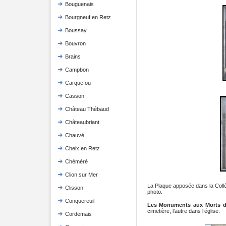
Bouguenais
Bourgneuf en Retz
Boussay
Bouvron
Brains
Campbon
Carquefou
Casson
Château Thébaud
Châteaubriant
Chauvé
Cheix en Retz
Chéméré
Clion sur Mer
La Plaque apposée dans la Collég
Clisson
photo.
Conquereuil
Les Monuments aux Morts d
cimetière, l’autre dans l’église.
Cordemais