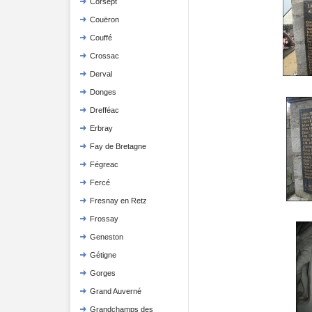
Corsept
Couëron
Couffé
Crossac
Derval
Donges
Drefféac
Erbray
Fay de Bretagne
Fégreac
Fercé
Fresnay en Retz
Frossay
Geneston
Gétigne
Gorges
Grand Auverné
Grandchamps des