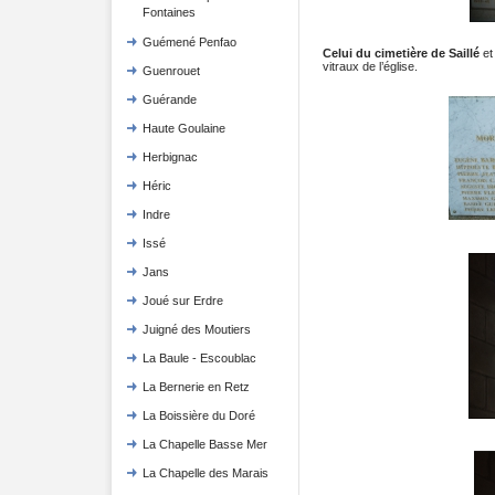
Fontaines
Guémené Penfao
Celui du cimetière de Saillé
et 
vitraux de l’église.
Guenrouet
Guérande
Haute Goulaine
Herbignac
Héric
Indre
Issé
Jans
Joué sur Erdre
Juigné des Moutiers
La Baule - Escoublac
La Bernerie en Retz
La Boissière du Doré
La Chapelle Basse Mer
La Chapelle des Marais