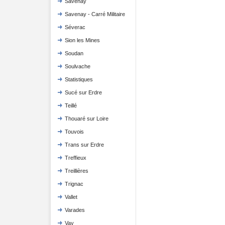
Savenay
Savenay - Carré Militaire
Séverac
Sion les Mines
Soudan
Soulvache
Statistiques
Sucé sur Erdre
Teillé
Thouaré sur Loire
Touvois
Trans sur Erdre
Treffieux
Treillières
Trignac
Vallet
Varades
Vay