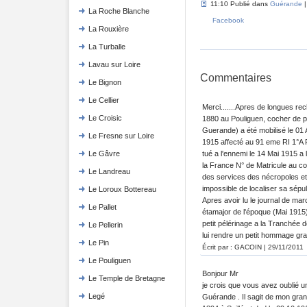
11:10 Publié dans
Guérande
La Roche Blanche
Facebook
La Rouxière
La Turballe
Lavau sur Loire
Commentaires
Le Bignon
Le Cellier
Merci.......Apres de longues re
Le Croisic
1880 au Pouliguen, cocher de p
Guerande) a été mobilisé le 01 
Le Fresne sur Loire
1915 affecté au 91 eme RI 1°A 
tué a l'ennemi le 14 Mai 1915 a
Le Gâvre
la France N° de Matricule au c
Le Landreau
des services des nécropoles et 
impossible de localiser sa sépul
Le Loroux Bottereau
Apres avoir lu le journal de ma
Le Pallet
étamajor de l'époque (Mai 1915)
petit pélérinage a la Tranchée 
Le Pellerin
lui rendre un petit hommage grace
Le Pin
Écrit par : GACOIN | 29/11/2011
Le Pouliguen
Bonjour Mr
Le Temple de Bretagne
je crois que vous avez oublié 
Legé
Guérande . Il sagit de mon gran