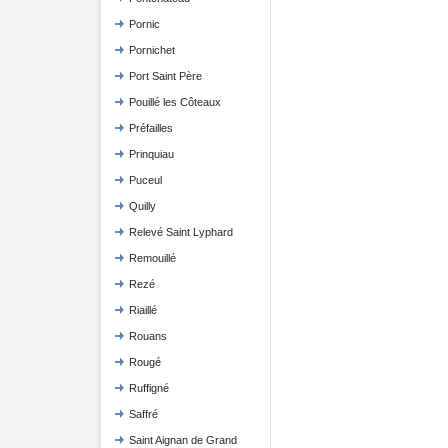
Pornic
Pornichet
Port Saint Père
Pouillé les Côteaux
Préfailles
Prinquiau
Puceul
Quilly
Relevé Saint Lyphard
Remouillé
Rezé
Riaillé
Rouans
Rougé
Ruffigné
Saffré
Saint Aignan de Grand