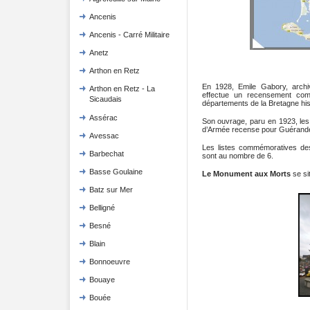
Ancenis
Ancenis - Carré Militaire
Anetz
Arthon en Retz
En 1928, Emile Gabory, archiv
Arthon en Retz - La
effectue un recensement co
Sicaudais
départements de la Bretagne his
Assérac
Son ouvrage, paru en 1923, les
d’Armée recense pour Guérand
Avessac
Les listes commémoratives d
Barbechat
sont au nombre de 6.
Basse Goulaine
Le Monument aux Morts
se si
Batz sur Mer
Belligné
Besné
Blain
Bonnoeuvre
Bouaye
Bouée