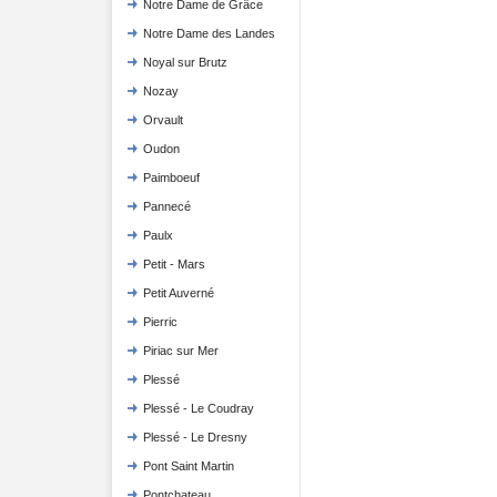
Notre Dame de Grâce
Notre Dame des Landes
Noyal sur Brutz
Nozay
Orvault
Oudon
Paimboeuf
Pannecé
Paulx
Petit - Mars
Petit Auverné
Pierric
Piriac sur Mer
Plessé
Plessé - Le Coudray
Plessé - Le Dresny
Pont Saint Martin
Pontchateau